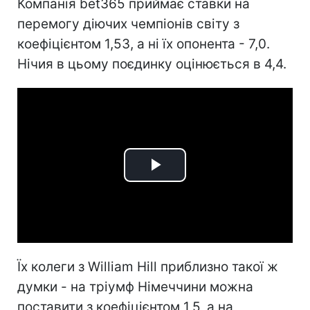
Компанія bet365 приймає ставки на
перемогу діючих чемпіонів світу з
коефіцієнтом 1,53, а ні їх опонента - 7,0.
Нічия в цьому поєдинку оцінюється в 4,4.
Play
Video
Їх колеги з William Hill приблизно такої ж
думки - на тріумф Німеччини можна
поставити з коефіцієнтом 1,5, а на