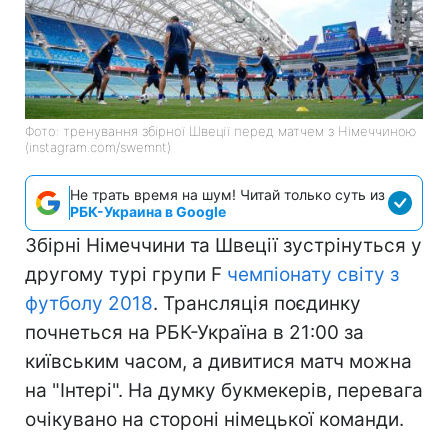
Фото: тренування збірної Швеції перед матчем з Німеччиною
(instagram.com/swemnt)
Не трать время на шум! Читай только суть из
РБК-Украина в Google
Збірні Німеччини та Швеції зустрінуться у
другому турі групи F
чемпіонату світу з
футболу 2018
. Трансляція поєдинку
почнеться на РБК-Україна в 21:00 за
київським часом, а дивитися матч можна
на "Інтері". На думку букмекерів, перевага
очікувано на стороні німецької команди.