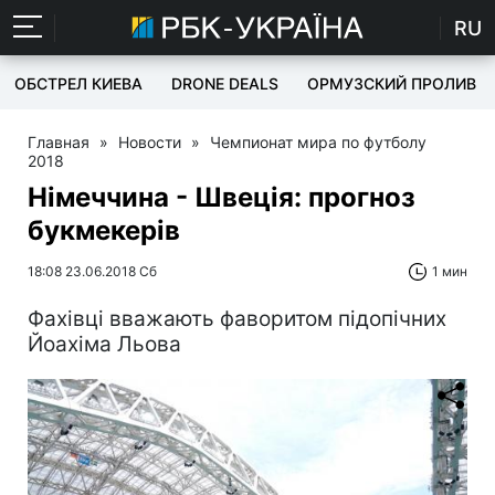
RU
ОБСТРЕЛ КИЕВА
DRONE DEALS
ОРМУЗСКИЙ ПРОЛИВ
Главная
»
Новости
»
Чемпионат мира по футболу
2018
Німеччина - Швеція: прогноз
букмекерів
18:08 23.06.2018 Сб
1 мин
Фахівці вважають фаворитом підопічних
Йоахіма Льова