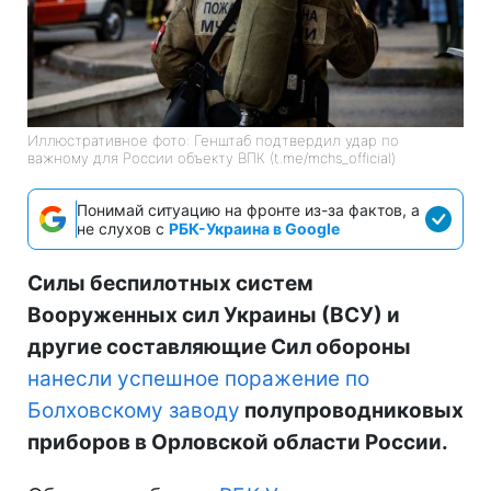
Иллюстративное фото: Генштаб подтвердил удар по
важному для России объекту ВПК (t.me/mchs_official)
Понимай ситуацию на фронте из-за фактов, а
не слухов с
РБК-Украина в Google
Силы беспилотных систем
Вооруженных сил Украины (ВСУ) и
другие составляющие Сил обороны
нанесли успешное поражение по
Болховскому заводу
полупроводниковых
приборов в Орловской области России.