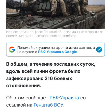
Иллюстративное фото: Генштаб обновил данные с фронта за
последние сутки (facebook com easternforce)
Понимай ситуацию на фронте из-за фактов, а
не слухов с
РБК-Украина в Google
В общем, в течение последних суток,
вдоль всей линии фронта было
зафиксировано 216 боевых
столкновений.
Об этом сообщает
РБК-Украина
со
ссылкой на
Генштаб ВСУ
.