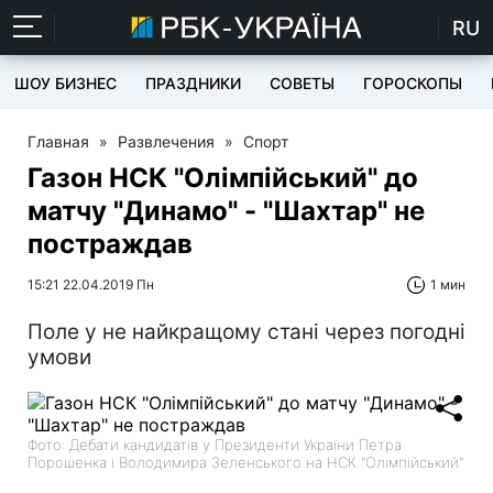
RU
ШОУ БИЗНЕС
ПРАЗДНИКИ
СОВЕТЫ
ГОРОСКОПЫ
Главная
»
Развлечения
»
Спорт
Газон НСК "Олімпійський" до
матчу "Динамо" - "Шахтар" не
постраждав
15:21 22.04.2019 Пн
1 мин
Поле у не найкращому стані через погодні
умови
Фото: Дебати кандидатів у Президенти України Петра
Порошенка і Володимира Зеленського на НСК "Олімпійський"