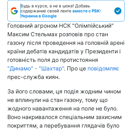
Будь в курсе, а не в шоке! Добавь
содержание своей ленте
вместе с РБК-
Украина в Google
Головний агроном НСК "Олімпійський"
Максим Стельмах розповів про стан
газону після проведення на головній арені
країни дебатів кандидатів у Президенти і
готовність поля до протистояння
"Динамо" - "Шахтар"
. Про це
повідомляє
прес-служба киян.
За його словами, ця подія жодним чином
не вплинули на стан газону, тому що
жодного навантаження на поле не було.
Воно накривалося спеціальним захисним
покриттям, а перебування глядачів було