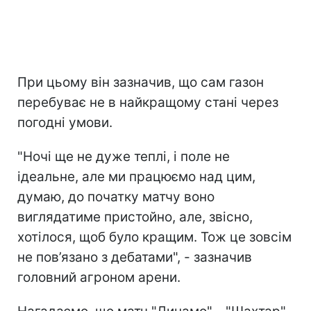
При цьому він зазначив, що сам газон
перебуває не в найкращому стані через
погодні умови.
"Ночі ще не дуже теплі, і поле не
ідеальне, але ми працюємо над цим,
думаю, до початку матчу воно
виглядатиме пристойно, але, звісно,
хотілося, щоб було кращим. Тож це зовсім
не пов’язано з дебатами", - зазначив
головний агроном арени.