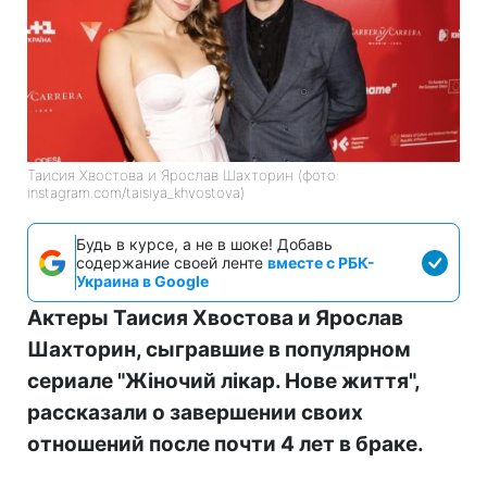
Таисия Хвостова и Ярослав Шахторин (фото:
instagram.com/taisiya_khvostova)
Будь в курсе, а не в шоке! Добавь
содержание своей ленте
вместе с РБК-
Украина в Google
Актеры Таисия Хвостова и Ярослав
Шахторин, сыгравшие в популярном
сериале "Жіночий лікар. Нове життя",
рассказали о завершении своих
отношений после почти 4 лет в браке.