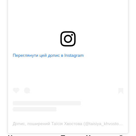
Переглянути цей допис в Instagram
Допис, поширений Таїсія Хвостова (@taisiya_khvostova)