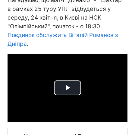
Нагадаємо, що матч "Динамо" - "Шахтар"
в рамках 25 туру УПЛ відбудеться у
середу, 24 квітня, в Києві на НСК
"Олімпійський", початок - о 18:30.
Поєдинок обслужить Віталій Романов з
Дніпра
.
Play
Video