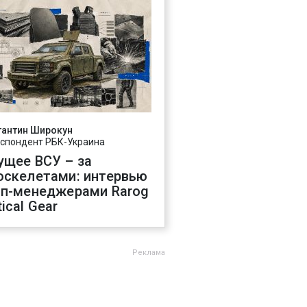
тантин Широкун
спондент РБК-Украина
ущее ВСУ – за
оскелетами: интервью
оп-менеджерами Rarog
ical Gear