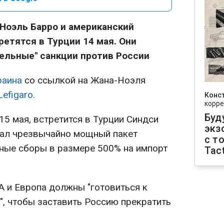
Ноэль Барро и американский
ретятся в Турции 14 мая. Они
ельные" санкции против России
раина
со ссылкой на Жана-Ноэля
Lefigaro.
Конс
корре
Буд
 15 мая, встретится в Турции Синдси
экз
тал чрезвычайно мощный пакет
с т
ные сборы в размере 500% на импорт
Tact
А и Европа должны "готовиться к
, чтобы заставить Россию прекратить