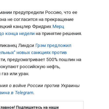
мании предупредили Россию, что ее
она не согласится на прекращение
мецкий канцлер Фридрих
Мерц
до конца недели
на принятие решения.
бликанец Линдси
Грэм предложил
ельных" новых санкциях против
ости, предусматривает 500% пошлин на
покупают российскую нефть,
газ или уран.
ния о войне России против Украины
аина в Telegram
.
главное! Подпишитесь на наши