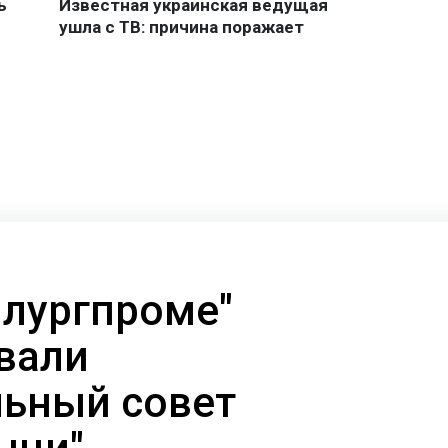
ллургпроме"
вали
ьный совет