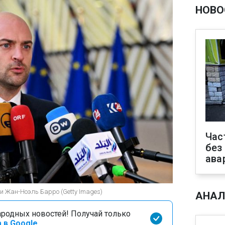
НОВО
Час
без
ава
и Жан-Ноэль Барро (Getty Images)
АНАЛ
родных новостей! Получай только
 в Google