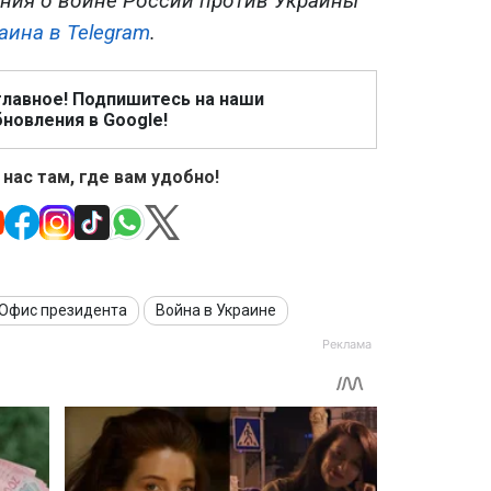
ния о войне России против Украины
аина в Telegram
.
главное! Подпишитесь на наши
новления в Google!
 нас там, где вам удобно!
Офис президента
Война в Украине