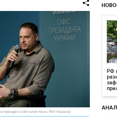
НОВО
РФ 
раз
заф
при
АНАЛ
са президента (Виталий Носач, РБК-Украина)