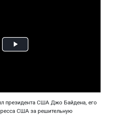
Play
Video
л президента США Джо Байдена, его
гресса США за решительную