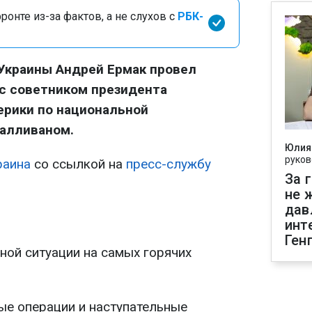
онте из-за фактов, а не слухов с
РБК-
Украины Андрей Ермак провел
с советником президента
рики по национальной
алливаном.
Юлия
руков
раина
со ссылкой на
пресс-службу
За 
не 
дав
инт
Ген
ной ситуации на самых горячих
ые операции и наступательные