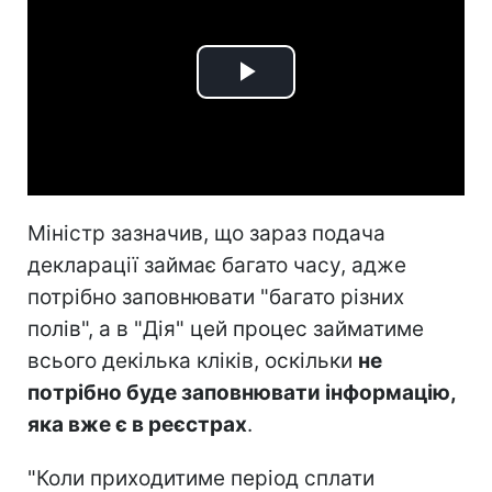
Play
Video
Міністр зазначив, що зараз подача
декларації займає багато часу, адже
потрібно заповнювати "багато різних
полів", а в "Дія" цей процес займатиме
всього декілька кліків, оскільки
не
потрібно буде заповнювати інформацію,
яка вже є в реєстрах
.
"Коли приходитиме період сплати