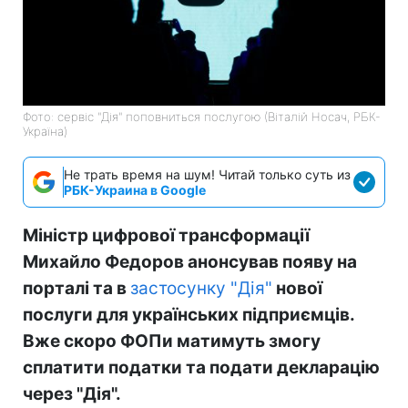
Фото: сервіс "Дія" поповниться послугою (Віталій Носач, РБК-
Україна)
Не трать время на шум! Читай только суть из
РБК-Украина в Google
Міністр цифрової трансформації
Михайло Федоров анонсував появу на
порталі та в
застосунку "Дія"
нової
послуги для українських підприємців.
Вже скоро ФОПи матимуть змогу
сплатити податки та подати декларацію
через "Дія".