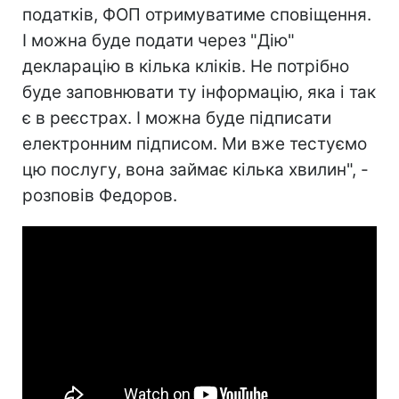
податків, ФОП отримуватиме сповіщення.
І можна буде подати через "Дію"
декларацію в кілька кліків. Не потрібно
буде заповнювати ту інформацію, яка і так
є в реєстрах. І можна буде підписати
електронним підписом. Ми вже тестуємо
цю послугу, вона займає кілька хвилин", -
розповів Федоров.