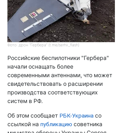
Фото: дрон "Гербера" (t.me/serhii_flash)
Российские беспилотники "Гербера"
начали оснащать более
современными антеннами, что может
свидетельствовать о расширении
производства соответствующих
систем в РФ.
Об этом сообщает
РБК-Украина
со
ссылкой на
публикацию
советника
министра обороны Украины Сергея