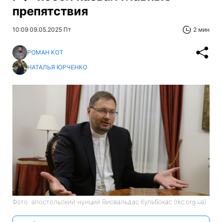
препятствия
10:09 09.05.2025 Пт
2 мин
РОМАН КОТ
НАТАЛЬЯ ЮРЧЕНКО
Фото: апостольский нунций Висвальдас Кульбокас (rkc.org.ua)