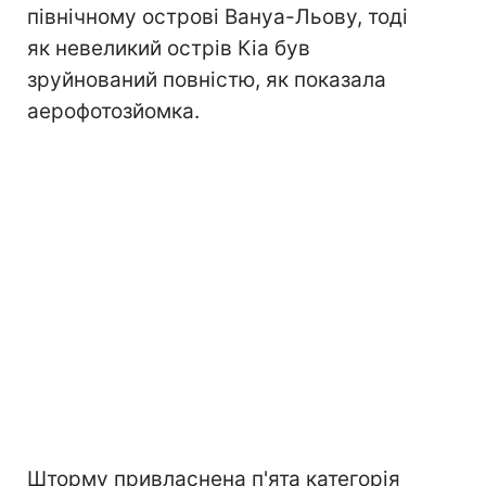
північному острові Вануа-Льову, тоді
як невеликий острів Кіа був
зруйнований повністю, як показала
аерофотозйомка.
Шторму привласнена п'ята категорія