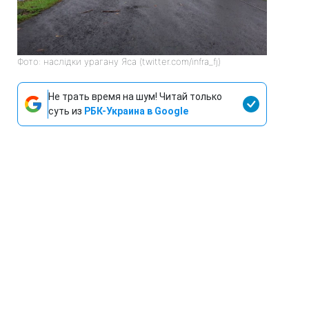
Фото: наслідки урагану Яса (twitter.com/infra_fj)
Не трать время на шум! Читай только
суть из
РБК-Украина в Google