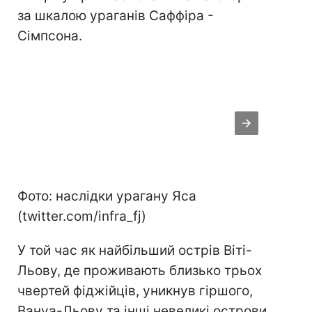
за шкалою ураганів Саффіра -
Сімпсона.
Фото: наслідки урагану Яса
(twitter.com/infra_fj)
У той час як найбільший острів Віті-
Льову, де проживають близько трьох
чвертей фіджійців, уникнув гіршого,
Вануа-Льову та інші невеликі острови