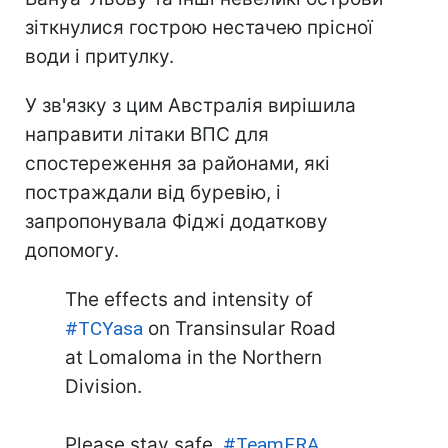
зіткнулися гострою нестачею прісної
води і притулку.
У зв'язку з цим Австралія вирішила
направити літаки ВПС для
спостереження за районами, які
постраждали від буревію, і
запропонувала Фіджі додаткову
допомогу.
The effects and intensity of
#TCYasa
on Transinsular Road
at Lomaloma in the Northern
Division.
Please stay safe.
#TeamFRA