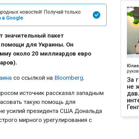
родных новостей! Получай только
 в Google
т значительный пакет
 помощи для Украины. Он
умму около 20 миллиардов евро
аров).
Юлия
руков
аина
со ссылкой на
Bloomberg
.
За 
не 
просом источник рассказал западным
дав
инт
ласовать такую помощь для
Ген
не усилий президента США Дональда
трого мирного урегулирования с