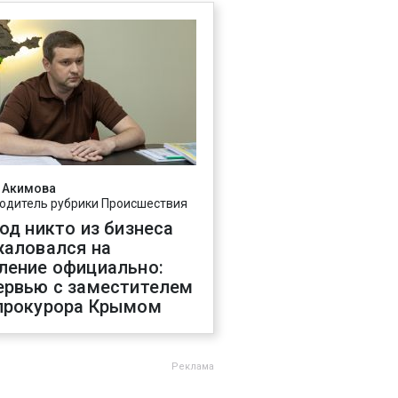
 Акимова
одитель рубрики Происшествия
год никто из бизнеса
жаловался на
ление официально:
ервью с заместителем
прокурора Крымом