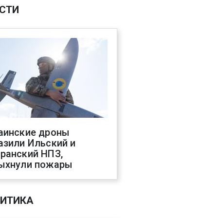
СТИ
аинские дроны
азили Ильский и
ранский НПЗ,
ыхнули пожары
ИТИКА