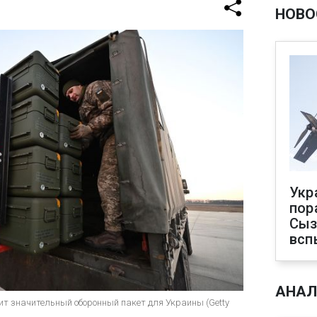
НОВО
Укр
пор
Сыз
всп
АНАЛ
т значительный оборонный пакет для Украины (Getty