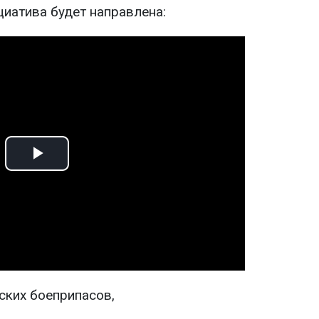
циатива будет направлена:
Play
Video
ских боеприпасов,