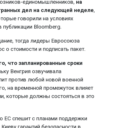
союзников-единомышленников,
на
транных дел на следующей неделе
,
оторые говорили на условиях
 в публикации Bloomberg.
дание, тогда лидеры Евросоюза
с о стоимости и подписать пакет.
го, что запланированные сроки
льку Венгрия озвучивала
пит против любой новой военной
го, на временной промежуток влияет
и, которые должны состояться в это
то ЕС спешит с планами поддержки
 Киеву гарантий безопасности в