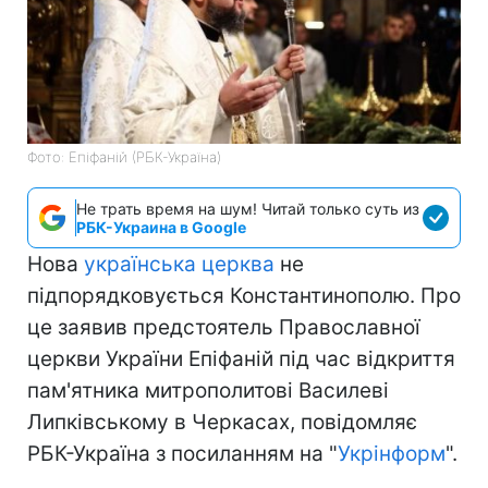
Фото: Епіфаній (РБК-Україна)
Не трать время на шум! Читай только суть из
РБК-Украина в Google
Нова
українська церква
не
підпорядковується Константинополю. Про
це заявив предстоятель Православної
церкви України Епіфаній під час відкриття
пам'ятника митрополитові Василеві
Липківському в Черкасах, повідомляє
РБК-Україна з посиланням на "
Укрінформ
".