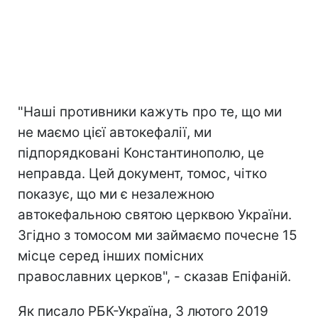
"Наші противники кажуть про те, що ми
не маємо цієї автокефалії, ми
підпорядковані Константинополю, це
неправда. Цей документ, томос, чітко
показує, що ми є незалежною
автокефальною святою церквою України.
Згідно з томосом ми займаємо почесне 15
місце серед інших помісних
православних церков", - сказав Епіфаній.
Як писало РБК-Україна, 3 лютого 2019