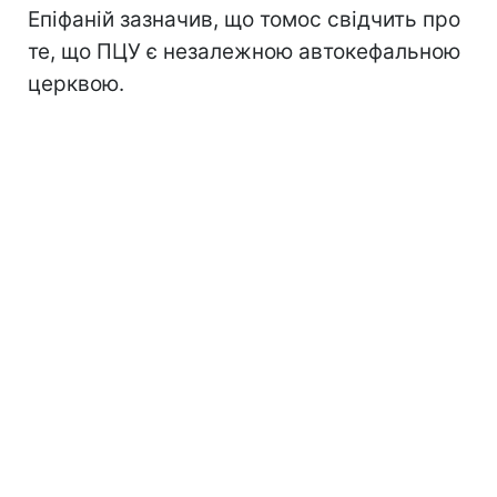
Епіфаній зазначив, що томос свідчить про
те, що ПЦУ є незалежною автокефальною
церквою.