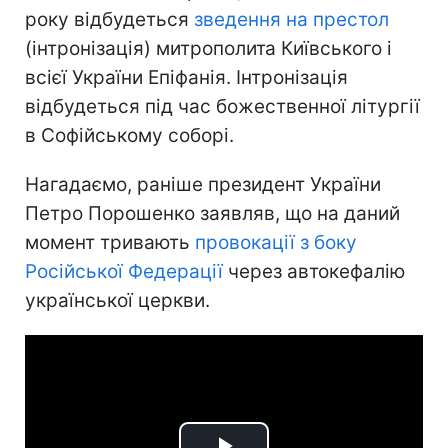
року відбудеться
зведення на престол
(інтронізація) митрополита Київського і
всієї України Епіфанія. Інтронізація
відбудеться під час божественної літургії
в Софійському соборі.
Нагадаємо, раніше президент України
Петро Порошенко заявляв, що на даний
момент тривають
провокації з боку
Російської Федерації
через автокефалію
української церкви.