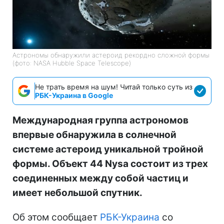
Астрономы обнаружили астероид рекордно сложной формы
(фото: NASA Hubble Space Telescope)
Не трать время на шум! Читай только суть из
РБК-Украина в Google
Международная группа астрономов
впервые обнаружила в солнечной
системе астероид уникальной тройной
формы. Объект 44 Nysa состоит из трех
соединенных между собой частиц и
имеет небольшой спутник.
Об этом сообщает
РБК-Украина
со