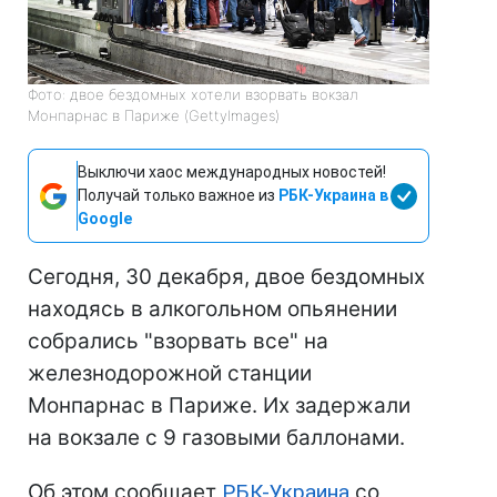
Фото: двое бездомных хотели взорвать вокзал
Монпарнас в Париже (GettyImages)
Выключи хаос международных новостей!
Получай только важное из
РБК-Украина в
Google
Сегодня, 30 декабря, двое бездомных
находясь в алкогольном опьянении
собрались "взорвать все" на
железнодорожной станции
Монпарнас в Париже. Их задержали
на вокзале с 9 газовыми баллонами.
Об этом сообщает
РБК-Украина
со