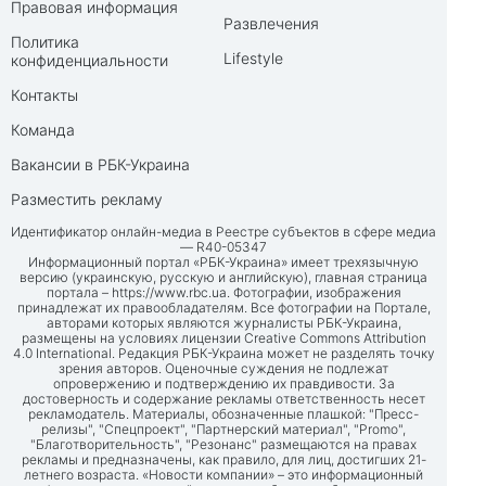
Правовая информация
Развлечения
Политика
Lifestyle
конфиденциальности
Контакты
Команда
Вакансии в РБК-Украина
Разместить рекламу
Идентификатор онлайн-медиа в Реестре субъектов в сфере медиа
— R40-05347
Информационный портал «РБК-Украина» имеет трехязычную
версию (украинскую, русскую и английскую), главная страница
портала –
https://www.rbc.ua
. Фотографии, изображения
принадлежат их правообладателям. Все фотографии на Портале,
авторами которых являются журналисты РБК-Украина,
размещены на условиях лицензии Creative Commons Attribution
4.0 International. Редакция РБК-Украина может не разделять точку
зрения авторов. Оценочные суждения не подлежат
опровержению и подтверждению их правдивости. За
достоверность и содержание рекламы ответственность несет
рекламодатель. Материалы, обозначенные плашкой: "Пресс-
релизы", "Спецпроект", "Партнерский материал", "Promo",
"Благотворительность", "Резонанс" размещаются на правах
рекламы и предназначены, как правило, для лиц, достигших 21-
летнего возраста. «Новости компании» – это информационный