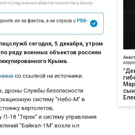
ли по ряду военных объектов оккупантов в Крыму
онте из-за фактов, а не слухов с
РБК-
пецслужб сегодня, 5 декабря, утром
 по ряду военных объектов россиян
Анаст
оккупированного Крыма.
корре
"Де
раина
со ссылкой на источники.
гиб
Мар
в, дроны Службы безопасности
сын
Еле
окационную систему "Небо-М" в
стоянку вертолетов,
 П-18 "Терек" и систему управления
елений "Байкал-1М" возле н.п