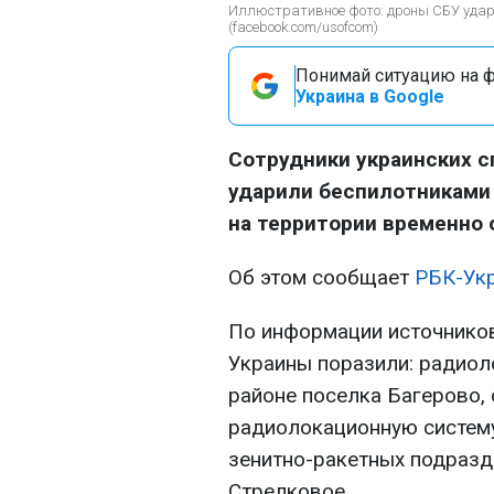
Иллюстративное фото: дроны СБУ удари
(facebook.com/usofcom)
Понимай ситуацию на фр
Украина в Google
Сотрудники украинских с
ударили беспилотниками
на территории временно 
Об этом сообщает
РБК-Ук
По информации источнико
Украины поразили: радиол
районе поселка Багерово, 
радиолокационную систему
зенитно-ракетных подразд
Стрелковое.