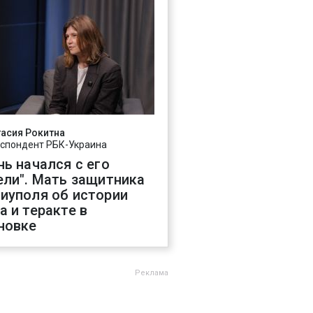
асия Рокитна
спондент РБК-Украина
нь начался с его
ели". Мать защитника
иуполя об истории
а и теракте в
новке