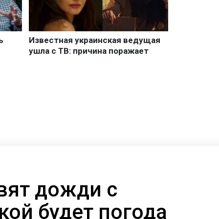
вят дожди с
кой будет погода