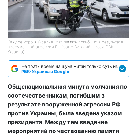
Каждое утро в Украине чтят память погибших в результате
вооруженной агрессии РФ (фото: Виталий Носач, РБК-
Украина)
Не трать время на шум! Читай только суть из
РБК-Украина в Google
Общенациональная минута молчания по
соотечественникам, погибшим в
результате вооруженной агрессии РФ
против Украины, была введена указом
президента. Между тем введение
мероприятий по чествованию памяти