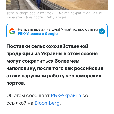
Фото: экспорт зерна из Украины может сократиться на 53%
из-за атак РФ на порты (Getty Images)
Не трать время на шум! Читай только суть из
РБК-Украина в Google
Поставки сельскохозяйственной
продукции из Украины в этом сезоне
могут сократиться более чем
наполовину, после того как российские
атаки нарушили работу черноморских
портов.
Об этом сообщает
РБК-Украина
со
ссылкой на
Bloomberg
.