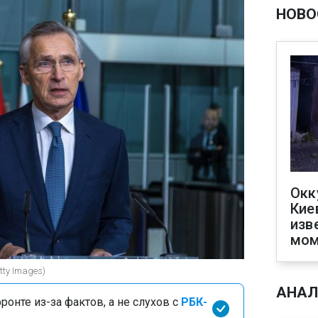
НОВО
Окк
Кие
изв
мом
tty Images)
АНАЛ
онте из-за фактов, а не слухов с
РБК-