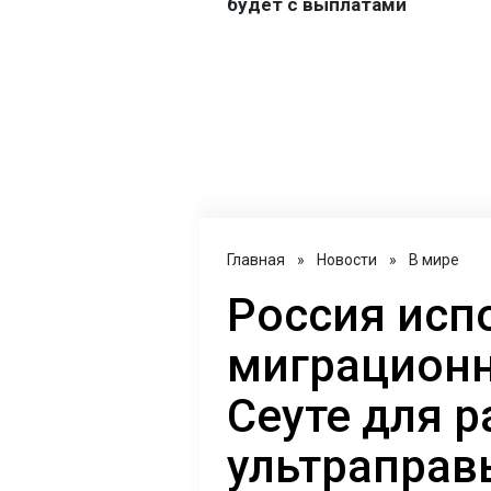
Главная
»
Новости
»
В мире
Россия исп
миграционн
Сеуте для р
ультраправ