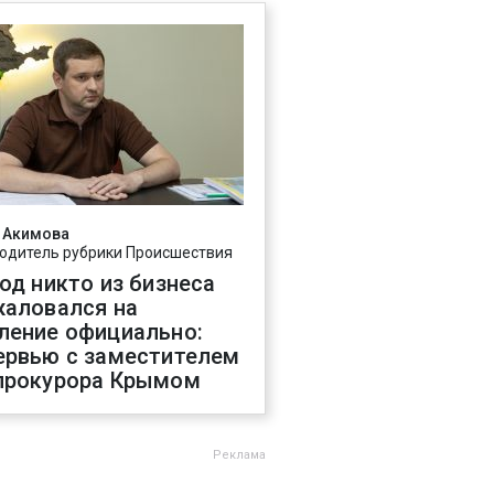
 Акимова
одитель рубрики Происшествия
год никто из бизнеса
жаловался на
ление официально:
ервью с заместителем
прокурора Крымом