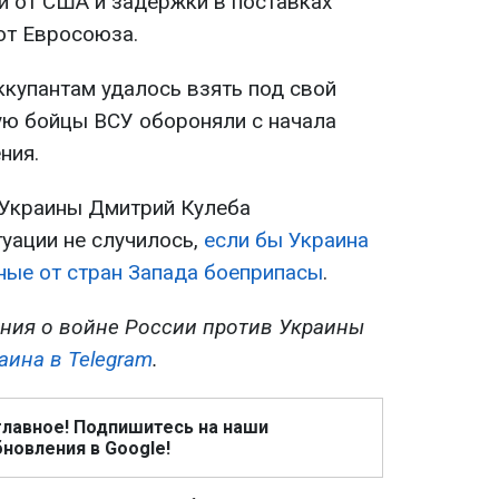
 от США и задержки в поставках
от Евросоюза.
ккупантам удалось взять под свой
ую бойцы ВСУ обороняли с начала
ния.
 Украины Дмитрий Кулеба
туации не случилось,
если бы Украина
ые от стран Запада боеприпасы
.
ния о войне России против Украины
аина в Telegram
.
главное! Подпишитесь на наши
новления в Google!