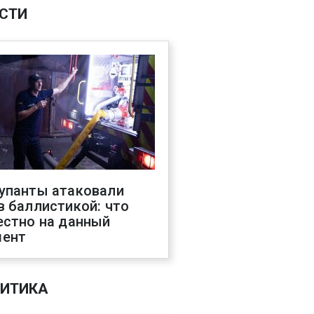
СТИ
упанты атаковали
в баллистикой: что
естно на данный
ент
ИТИКА