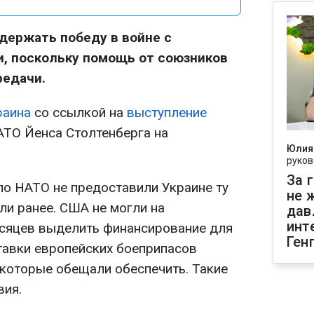
держать победу в войне с
и, поскольку помощь от союзников
редачи.
раина
со ссылкой на
выступление
АТО Йенса Столтенберга на
Юлия
руков
За 
по НАТО не предоставили Украине ту
не 
и ранее. США не могли на
дав
инт
есяцев выделить финансирование для
Ген
тавки европейских боеприпасов
 которые обещали обеспечить. Такие
вия.