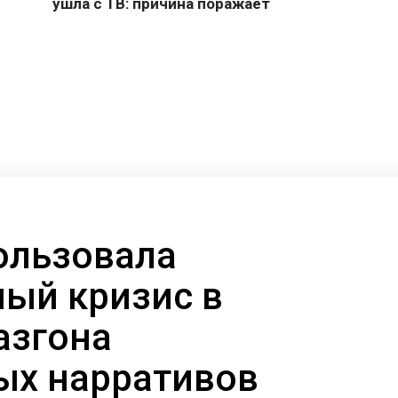
ользовала
ый кризис в
азгона
ых нарративов