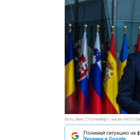
Фото: Йенс Столтенберг, генсек НАТО (Ge
Понимай ситуацию на фр
Украина в Google