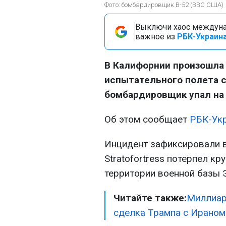
Фото: бомбардировщик B-52 (ВВС США)
Выключи хаос междуна
важное из
РБК-Украина
В Калифорнии произошла
испытательного полета 
бомбардировщик упал на 
Об этом сообщает
РБК-Ук
Инцидент зафиксировали в
Stratofortress потерпел к
территории военной базы 
Читайте также:
Миллиар
сделка Трампа с Ираном