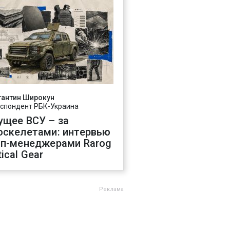
тантин Широкун
спондент РБК-Украина
ущее ВСУ – за
оскелетами: интервью
оп-менеджерами Rarog
ical Gear