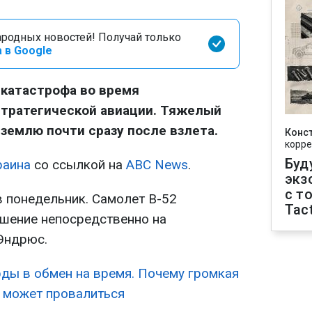
родных новостей! Получай только
 в Google
 катастрофа во время
стратегической авиации. Тяжелый
землю почти сразу после взлета.
Конс
корре
Буд
раина
со ссылкой на
ABC News
.
экз
с т
 понедельник. Самолет B-52
Tact
рушение непосредственно на
Эндрюс.
ды в обмен на время. Почему громкая
 может провалиться