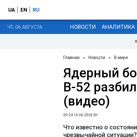
UA
EN
RU
НОВОСТИ
АНАЛИТИКА
ЧТ, 06 АВГУСТА
О
Главная
»
Новости
»
В мире
Ядерный б
B-52 разби
(видео)
00:24 16.06.2026 Вт
Что известно о состояни
чрезвычайной ситуации?