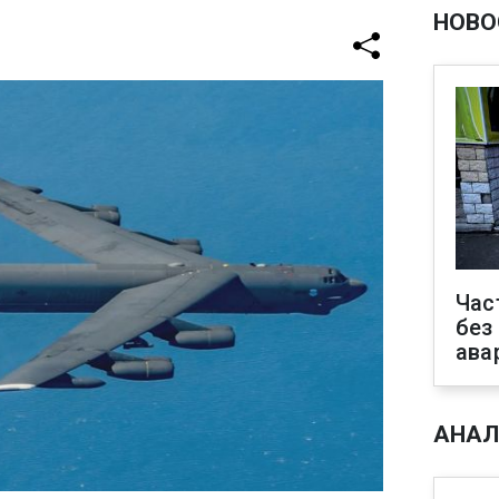
НОВО
Час
без
ава
АНАЛ