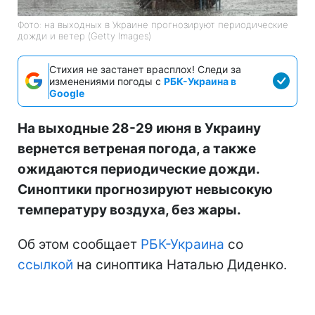
Фото: на выходных в Украине прогнозируют периодические
дожди и ветер (Getty Images)
Стихия не застанет врасплох! Следи за
изменениями погоды с
РБК-Украина в
Google
На выходные 28-29 июня в Украину
вернется ветреная погода, а также
ожидаются периодические дожди.
Синоптики прогнозируют невысокую
температуру воздуха, без жары.
Об этом сообщает
РБК-Украина
со
ссылкой
на синоптика Наталью Диденко.