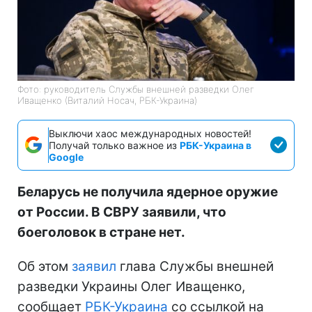
Фото: руководитель Службы внешней разведки Олег
Иващенко (Виталий Носач, РБК-Украина)
Выключи хаос международных новостей!
Получай только важное из
РБК-Украина в
Google
Беларусь не получила ядерное оружие
от России. В СВРУ заявили, что
боеголовок в стране нет.
Об этом
заявил
глава Службы внешней
разведки Украины Олег Иващенко,
сообщает
РБК-Украина
со ссылкой на