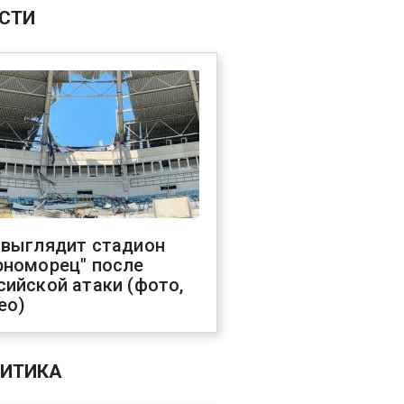
СТИ
 выглядит стадион
рноморец" после
сийской атаки (фото,
ео)
ИТИКА