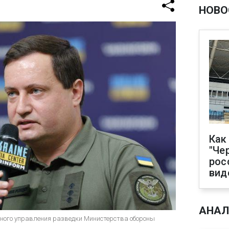
НОВО
Как
"Че
рос
вид
АНАЛ
вного управления разведки Министерства обороны
)