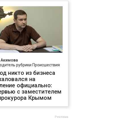
 Акимова
одитель рубрики Происшествия
год никто из бизнеса
жаловался на
ление официально:
ервью с заместителем
прокурора Крымом