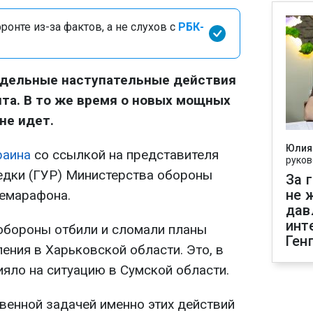
онте из-за фактов, а не слухов с
РБК-
дельные наступательные действия
нта. В то же время о новых мощных
не идет.
Юлия
раина
со ссылкой на представителя
руков
едки (ГУР) Министерства обороны
За 
не 
лемарафона.
дав
инт
обороны отбили и сломали планы
Ген
ления в Харьковской области. Это, в
ияло на ситуацию в Сумской области.
венной задачей именно этих действий