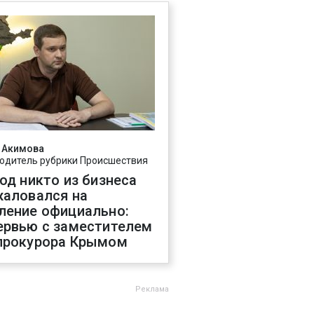
 Акимова
одитель рубрики Происшествия
год никто из бизнеса
жаловался на
ление официально:
ервью с заместителем
прокурора Крымом