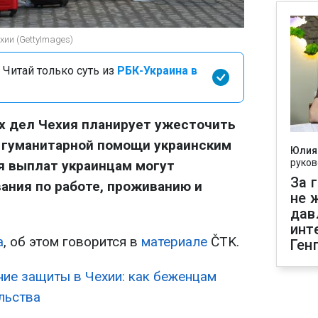
хии (GettyImages)
 Читай только суть из
РБК-Украина в
х дел Чехия планирует ужесточить
 гуманитарной помощи украинским
Юлия
руков
я выплат украинцам могут
За 
ания по работе, проживанию и
не 
дав
инт
а
, об этом говорится в
материале
ČTK.
Ген
ие защиты в Чехии: как беженцам
льства