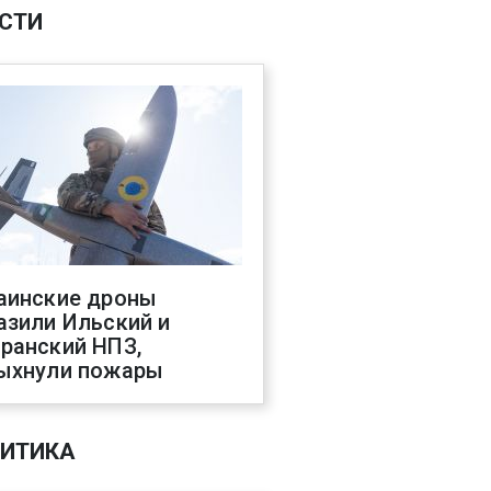
СТИ
аинские дроны
азили Ильский и
ранский НПЗ,
ыхнули пожары
ИТИКА