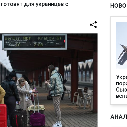
готовят для украинцев с
НОВО
Укр
пор
Сыз
всп
АНАЛ