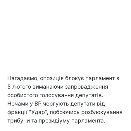
Нагадаємо, опозиція блокує парламент з
5 лютого виманаючи запровадження
особистого голосування депутатів.
Ночами у ВР чергують депутати від
фракції "Удар", побоючись розблокування
трибуни та президіуму парламента.