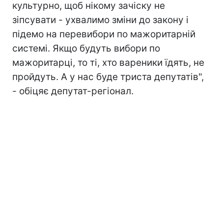
культурно, щоб нікому зачіску не
зіпсувати - ухвалимо зміни до закону і
підемо на перевибори по мажоритарній
системі. Якщо будуть вибори по
мажоритарці, то ті, хто вареники їдять, не
пройдуть. А у нас буде триста депутатів",
- обіцяє депутат-регіонал.