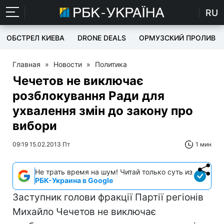
RU
ОБСТРЕЛ КИЕВА
DRONE DEALS
ОРМУЗСКИЙ ПРОЛИВ
Главная
»
Новости
»
Политика
Чечетов не виключає
розблокування Ради для
ухвалення змін до закону про
вибори
09:19 15.02.2013 Пт
1 мин
Не трать время на шум! Читай только суть из
РБК-Украина в Google
Заступник голови фракції Партії регіонів
Михайло Чечетов не виключає