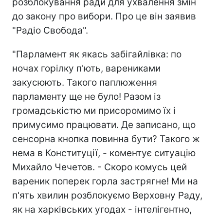
розблокування ради для ухвалення змін
до закону про вибори. Про це він заявив
"Радіо Свобода".
"Парламент як якась забігайлівка: по
ночах горілку п'ють, варениками
закусюють. Такого паплюження
парламенту ще не було! Разом із
громадськістю ми присоромимо їх і
примусимо працювати. Де записано, що
сенсорна кнопка повинна бути? Такого ж
нема в Конституції, - коментує ситуацію
Михайло Чечетов. - Скоро комусь цей
вареник поперек горла застрягне! Ми на
п'ять хвилин розблокуємо Верховну Раду,
як на харківських угодах - інтелігентно,