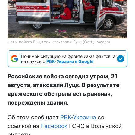
Фото: войска РФ утром атаковали Луцк (Getty Images)
Понимай ситуацию на фронте из-за фактов, а
не слухов с
РБК-Украина в Google
Российские войска сегодня утром, 21
августа, атаковали Луцк. В результате
вражеского обстрела есть раненая,
повреждены здания.
Об этом сообщает
РБК-Украина
со
ссылкой на
Facebook
ГСЧС в Волынской
области.