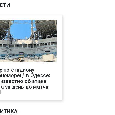
СТИ
р по стадиону
рноморец" в Одессе:
 известно об атаке
га за день до матча
Л
ИТИКА