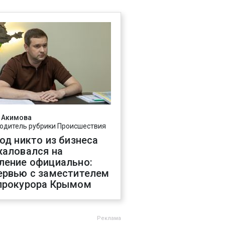
 Акимова
одитель рубрики Происшествия
год никто из бизнеса
жаловался на
ление официально:
ервью с заместителем
прокурора Крымом