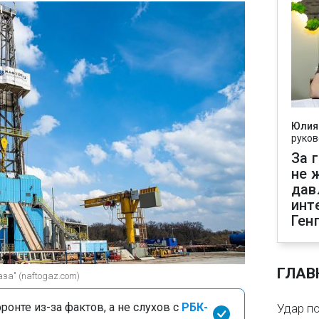
Юлия
руков
За 
не 
дав
инт
Ген
ГЛАВ
за" (naftogaz.com)
онте из-за фактов, а не слухов с
РБК-
Удар п