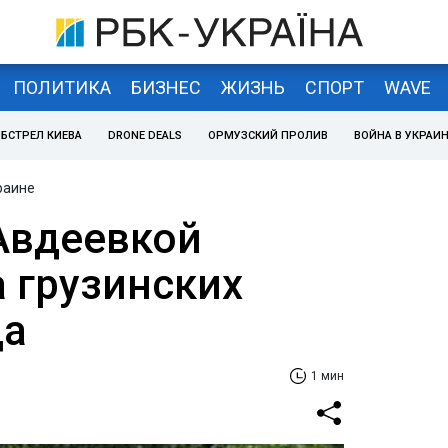
ПОЛИТИКА
БИЗНЕС
ЖИЗНЬ
СПОРТ
WAVE
БСТРЕЛ КИЕВА
DRONE DEALS
ОРМУЗСКИЙ ПРОЛИВ
ВОЙНА В УКРАИ
раине
 Авдеевкой
а грузинских
ца
1 мин