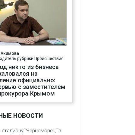
 Акимова
одитель рубрики Происшествия
год никто из бизнеса
жаловался на
ление официально:
ервью с заместителем
прокурора Крымом
НЫЕ НОВОСТИ
о стадиону "Черноморец" в