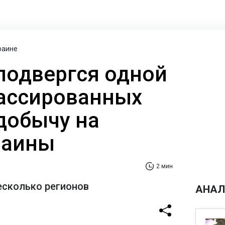
раине
 подвергся одной
ассированных
 добычу на
раины
2 мин
есколько регионов
АНАЛ