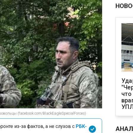
НОВО
Уда
"Че
что
вра
УП
ровольцы (facebook.com/BlackEagleSpecialForces)
онте из-за фактов, а не слухов с
РБК-
АНАЛ