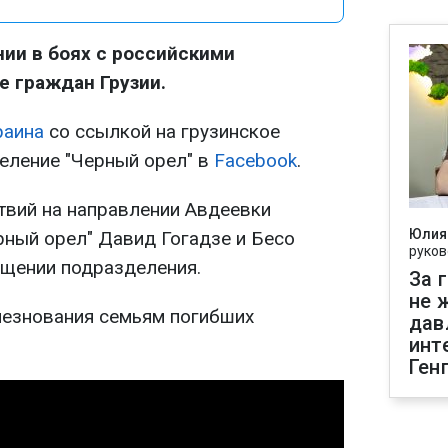
ии в боях с российскими
е граждан Грузии.
раина
со ссылкой на грузинское
еление "Черный орел" в
Facebook
.
ствий на направлении Авдеевки
Юлия
рный орел" Давид Гогадзе и Бесо
руков
бщении подразделения.
За 
не 
лезнования семьям погибших
дав
инт
Ген