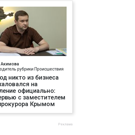
 Акимова
одитель рубрики Происшествия
год никто из бизнеса
жаловался на
ление официально:
ервью с заместителем
прокурора Крымом