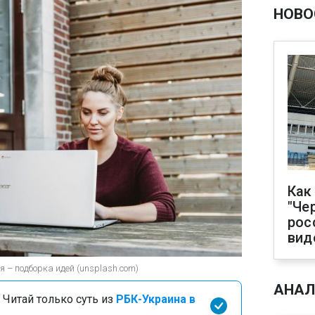
НОВО
Как
"Че
рос
вид
я – подборка идей (unsplash.com)
АНАЛ
 Читай только суть из
РБК-Украина в