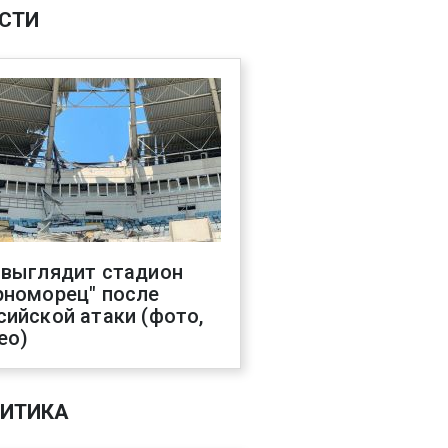
СТИ
 выглядит стадион
рноморец" после
сийской атаки (фото,
ео)
ИТИКА