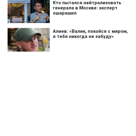
Главная
»
Бизнес
»
Tech
Главная модель Вселенной
может быть ошибочной: темная
энергия под вопросом
19:14 08.08.2026 Сб
2 мин
Физики раскрыли скрытую асимметрию