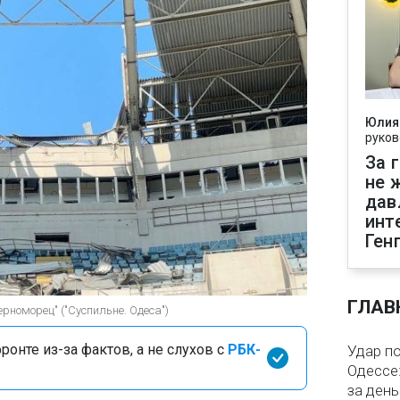
Юлия
руков
За 
не 
дав
инт
Ген
ГЛАВ
ерноморец" ("Суспильне. Одеса")
онте из-за фактов, а не слухов с
РБК-
Удар п
Одессе:
за ден