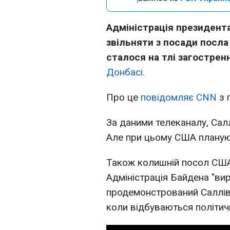
Адміністрація президент
звільняти з посади посл
сталося на тлі загостренн
Донбасі.
Про це
повідомляє CNN
з 
За даними телеканалу, Са
Але при цьому США планую
Також колишній посол США
Адміністрація Байдена "ви
продемонстрований Салліван
коли відбуваються політичн