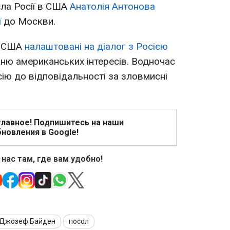
сла Росії в США
Анатолія Антонова
ї
до Москви.
о США
налаштовані на діалог з Росією
нню американських інтересів. Водночас
ю до відповідальності за зловмисні
главное! Подпишитесь на наши
новления в Google!
 нас там, где вам удобно!
Джозеф Байден
посол