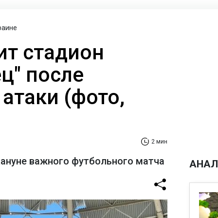
раине
ит стадион
ц" после
атаки (фото,
2 мин
кануне важного футбольного матча
АНАЛ