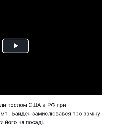
Play
Video
или послом США в РФ при
мпі. Байден замислювався про заміну
и його на посаді.