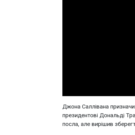
Джона Саллівана признач
президентові Дональді Тра
посла, але вирішив зберегт