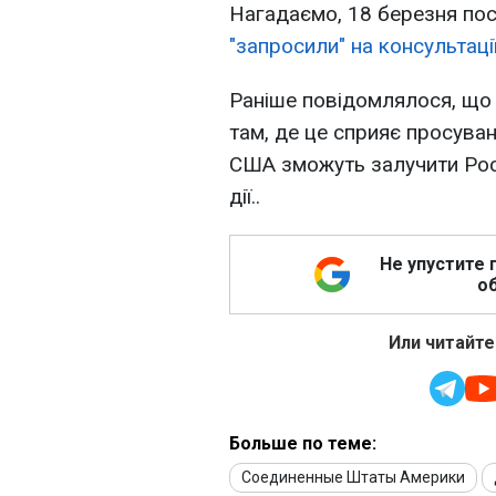
Нагадаємо, 18 березня по
"запросили" на консультаці
Раніше повідомлялося, щ
там, де це сприяє просува
США зможуть залучити Росі
дії..
Не упустите 
об
Или читайте
Больше по теме:
Соединенные Штаты Америки