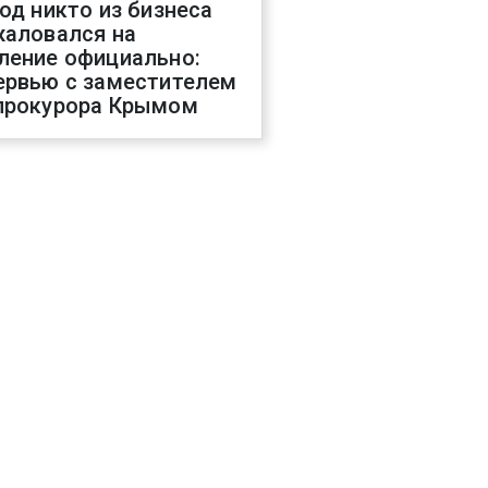
год никто из бизнеса
жаловался на
ление официально:
ервью с заместителем
прокурора Крымом