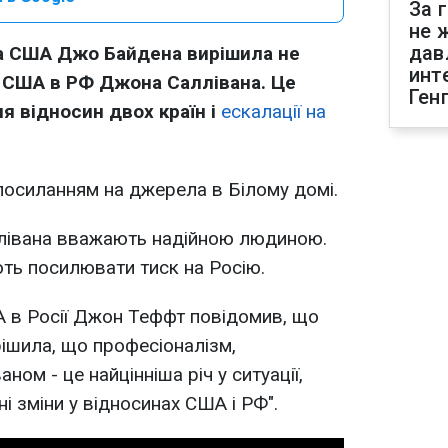
За 
не 
дав
а США Джо Байдена вирішила не
инт
а США в РФ Джона Саллівана. Це
Ген
я відносин двох країн і
ескалації на
посиланням на джерела в Білому домі.
ллівана вважають надійною людиною.
ть посилювати тиск на Росію.
 в Росії Джон Теффт повідомив, що
рішила, що професіоналізм,
ом - це найцінніша річ у ситуації,
і зміни у відносинах США і РФ".