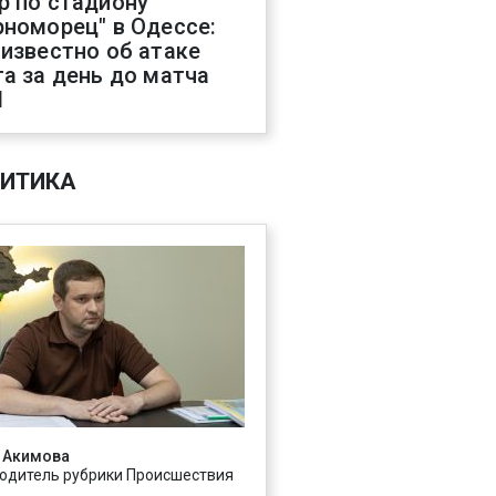
р по стадиону
рноморец" в Одессе:
 известно об атаке
га за день до матча
Л
ИТИКА
 Акимова
одитель рубрики Происшествия