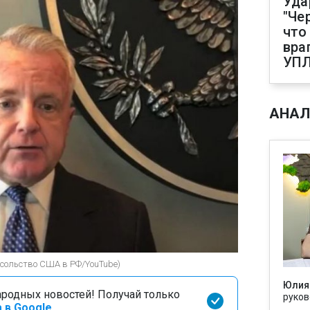
Уда
"Че
что
вра
УП
АНАЛ
осольство США в РФ/YouTube)
Юлия
родных новостей! Получай только
руков
 в Google