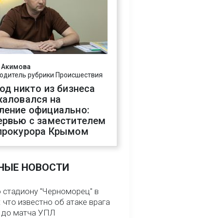
 Акимова
одитель рубрики Происшествия
год никто из бизнеса
жаловался на
ление официально:
ервью с заместителем
прокурора Крымом
НЫЕ НОВОСТИ
о стадиону "Черноморец" в
 что известно об атаке врага
ь до матча УПЛ