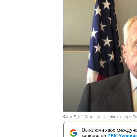
Фото: Джон Салліван (скріншот відео П
Выключи хаос междуна
важное из
РБК-Украина