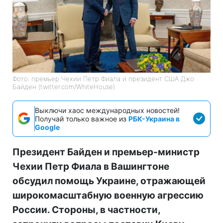
Фото: премьер Чехии Петр Фиала и президент США Джо
Байден (twitter.com/WhiteHouse)
Выключи хаос международных новостей!
Получай только важное из
РБК-Украина в
Google
Президент Байден и премьер-министр
Чехии Петр Фиала в Вашингтоне
обсудил помощь Украине, отражающей
широкомасштабную военную агрессию
России. Стороны, в частности,