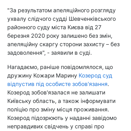
"За результатом апеляційного розгляду
ухвалу слідчого судді Шевченківського
районного суду міста Києва від 27
березня 2020 року залишено без змін,
апеляційну скаргу сторони захисту – без
задоволення", - заявили в суді.
Нагадаємо, раніше повідомлялося, що
дружину Кожари Марину
Козерод суд
відпустив під особисте зобов'язання
.
Козерод зобов'язалася не залишати
Київську область, а також інформувати
поліцію про зміну місця проживання.
Козерод підозрюють у наданні завідомо
неправдивих свідчень у справі про