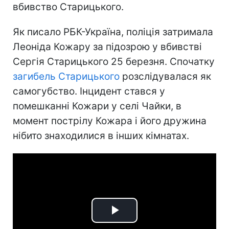
вбивство Старицького.
Як писало РБК-Україна, поліція затримала
Леоніда Кожару за підозрою у вбивстві
Сергія Старицького 25 березня. Спочатку
загибель Старицького
розслідувалася як
самогубство. Інцидент стався у
помешканні Кожари у селі Чайки, в
момент пострілу Кожара і його дружина
нібито знаходилися в інших кімнатах.
Play