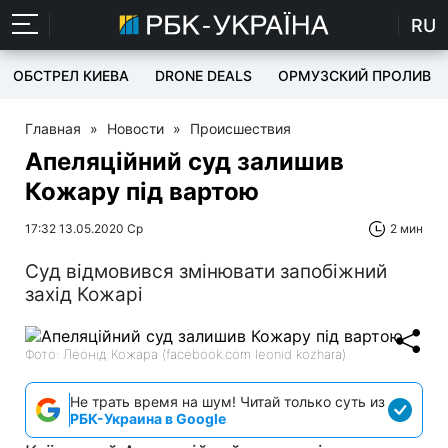
RU
ОБСТРЕЛ КИЕВА
DRONE DEALS
ОРМУЗСКИЙ ПРОЛИВ
Главная
»
Новости
»
Происшествия
Апеляційний суд залишив
Кожару під вартою
17:32 13.05.2020 Ср
2 мин
Суд відмовився змінювати запобіжний
захід Кожарі
Фото: Леонід Кожара (facebook.com leonid kozhara)
Не трать время на шум! Читай только суть из
РБК-Украина в Google