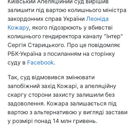
Київський Апеляційний суд вирішив
залишити під вартою колишнього міністра
закордонних справ України
Леоніда
Кожару
, якого підозрюють у вбивстві
колишнього гендиректора каналу "Інтер"
Сергія Старицького. Про це повідомляє
РБК-Україна з посиланням на сторінку
суду в
Facebook
.
Так, суд відмовився змінювати
запобіжний захід Кожарі, а апеляційну
скаргу сторони захисту залишили без
задоволення. Кожара залишається під
вартою з альтернативою у вигляді застави
у розмірі понад 14 млн гривень.