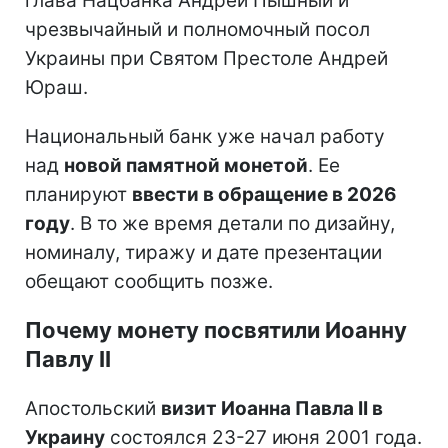
глава Нацбанка Андрей Пышный и
чрезвычайный и полномочный посол
Украины при Святом Престоле Андрей
Юраш.
Национальный банк уже начал работу
над
новой памятной монетой
. Ее
планируют
ввести в обращение в 2026
году
. В то же время детали по дизайну,
номиналу, тиражу и дате презентации
обещают сообщить позже.
Почему монету посвятили Иоанну
Павлу II
Апостольский
визит Иоанна Павла II в
Украину
состоялся 23-27 июня 2001 года.