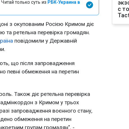
экз
 Читай только суть из
РБК-Украина в
с т
Tact
оні з окупованим Росією Кримом діє
ю та ретельна перевірка громадян.
раїна
повідомили у Державній
и.
ть, що після запровадження
но певні обмеження на перетин
роль. Також діє ретельна перевірка
 адмінкордон з Кримом у трьох
 разі запровадження воєнного стану,
едено обмеження на перетин
кретним групам громадян", -