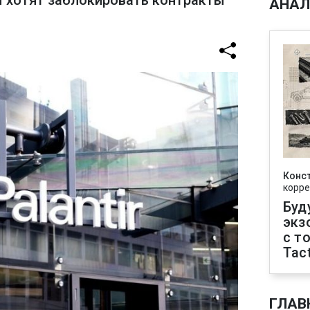
 хотят заблокировать контракты
АНАЛ
Конс
корре
Буд
экз
с т
Tact
ГЛАВ