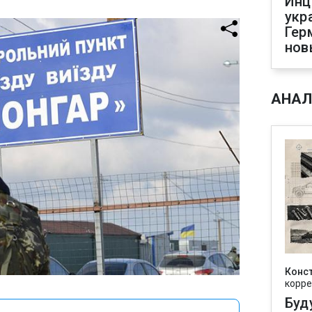
Инц
укр
Гер
нов
АНАЛ
Конс
корре
Буд