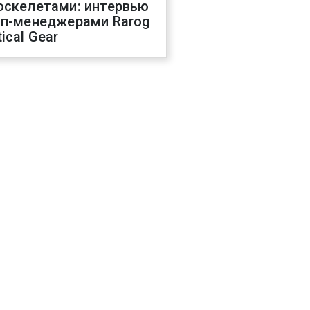
оскелетами: интервью
оп-менеджерами Rarog
ical Gear