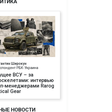
ИТИКА
тантин Широкун
спондент РБК-Украина
ущее ВСУ – за
оскелетами: интервью
оп-менеджерами Rarog
ical Gear
НЫЕ НОВОСТИ