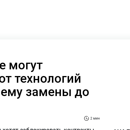
е могут
от технологий
очему замены до
2 мин