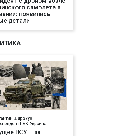
идент с дроном возле
аинского самолета в
мании: появились
ые детали
ИТИКА
тантин Широкун
спондент РБК-Украина
ущее ВСУ – за