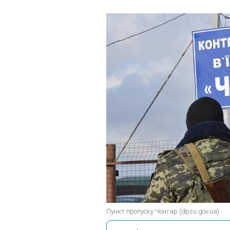
Пункт пропуску Чонгар (dpsu.gov.ua)