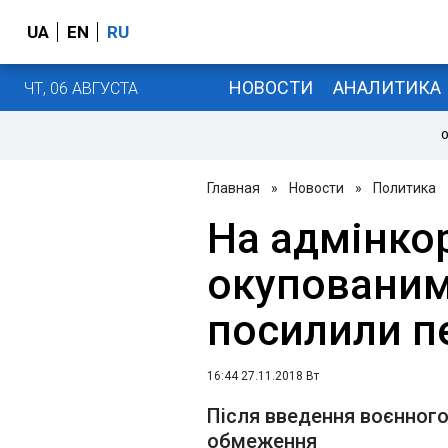
UA
EN
RU
НОВОСТИ
АНАЛИТИКА
ЧТ, 06 АВГУСТА
О
Главная
»
Новости
»
Политика
На адмінкор
окуповани
посилили п
16:44 27.11.2018 Вт
Після введення воєнного
обмеження