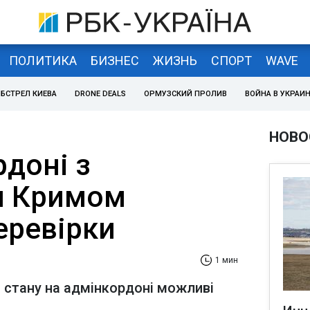
ПОЛИТИКА
БИЗНЕС
ЖИЗНЬ
СПОРТ
WAVE
БСТРЕЛ КИЕВА
DRONE DEALS
ОРМУЗСКИЙ ПРОЛИВ
ВОЙНА В УКРАИ
НОВО
доні з
м Кримом
еревірки
1 мин
 стану на адмінкордоні можливі