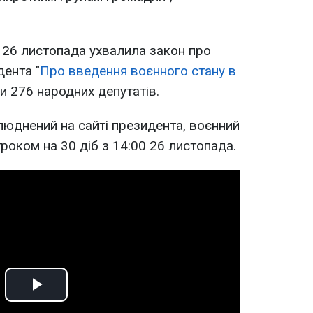
 26 листопада ухвалила закон про
ента "
Про введення воєнного стану в
ли 276 народних депутатів.
илюднений на сайті президента, воєнний
троком на 30 діб з 14:00 26 листопада.
Play