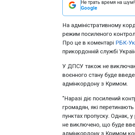
Не трать время на шум!
Google
На адміністративному корд
режим посиленого контрол
Про це в коментарі
РБК-Ук
прикордонній службі Україн
У ДПСУ також не виключаю
воєнного стану буде введе
адмінкордону з Кримом.
"Наразі діє посилений конт
громадян, які перетинають
пунктах пропуску. Однак, у
не виключено, що буде вв
адмінкордону з Кримом кон