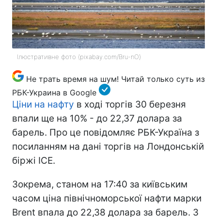
Ілюстративне фото (pixabay.com/Bru-nO)
Не трать время на шум! Читай только суть из
РБК-Украина в Google
Ціни на нафту
в ході торгів 30 березня
впали ще на 10% - до 22,37 долара за
барель. Про це повідомляє РБК-Україна з
посиланням на дані торгів на Лондонській
біржі ICE.
Зокрема, станом на 17:40 за київським
часом ціна північноморської нафти марки
Brent впала до 22,38 долара за барель. З