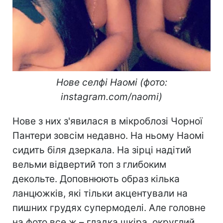
Нове селфі Наомі (фото:
instagram.com/naomi)
Нове з них з'явилася в мікроблозі Чорної
Пантери зовсім недавно. На ньому Наомі
сидить біля дзеркала. На зірці надітий
вельми відвертий топ з глибоким
декольте. Доповнюють образ кілька
ланцюжків, які тільки акцентували на
пишних грудях супермоделі. Але головне
на фото все ж – гладка шкіра, округлий