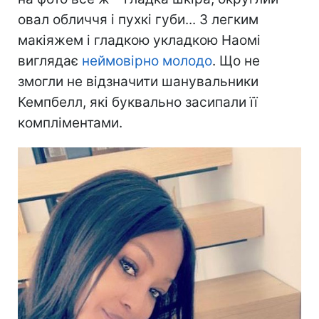
овал обличчя і пухкі губи... З легким
макіяжем і гладкою укладкою Наомі
виглядає
неймовірно молодо
. Що не
змогли не відзначити шанувальники
Кемпбелл, які буквально засипали її
компліментами.