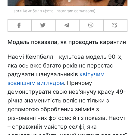
Наомі Кемпбелл (фото: instagram.com/naomi)
Модель показала, як проводить карантин
Наомі Кемпбелл – культова модель 90-х,
яка ось вже багато років не перестає
радувати шанувальників
квітучим
зовнішнім виглядом
. Причому
демонструвати свою нев'янучу красу 49-
річна знаменитість воліє не тільки з
допомогою оброблених знімків з
різноманітних фотосесій і з показів. Наомі
– справжній майстер селфі, яка