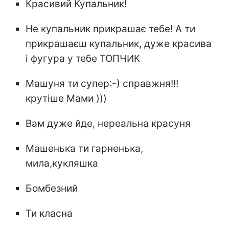
Красивий Купальник!
Не купальник прикрашає тебе! А ти
прикрашаєш купальник, дуже красива
і фугура у тебе ТОПЧИК
Машуня ти супер:-) справжня!!!
крутіше Мами )))
Вам дуже йде, нереальна красуня
Машенька ти гарненька,
мила,кукляшка
Бомбезний
Ти класна