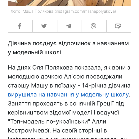
Фото: Маша Полякова (instagram.com/mashapolyakova)
Дівчина поєднує відпочинок з навчанням
у модельній школі
На днях Оля Полякова показала, як вони з
молодшою дочкою Алісою проводжали
старшу Машу в поїздку - 14-річна дівчина
вирушила на навчання у модельну школу
.
Заняття проходять в сонячній Греції під
керівництвом відомої моделі і ведучої
"Топ-модель по-українськи" Алли
Костромічевої. На своїй сторінці в