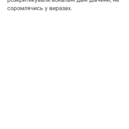
соромлячись у виразах.