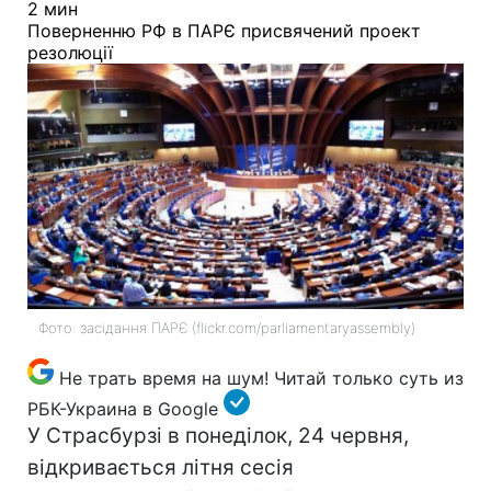
2 мин
Поверненню РФ в ПАРЄ присвячений проект
резолюції
Фото: засідання ПАРЄ (flickr.com/parliamentaryassembly)
Не трать время на шум! Читай только суть из
РБК-Украина в Google
У Страсбурзі в понеділок, 24 червня,
відкривається літня сесія