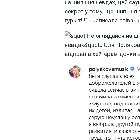
на шипіння невдах, цей сау
секрет у тому, що шипіння
гуркіт!!!" - написала співач