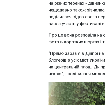
на різних теренах - дівчин
нещодавно також зізналас
поділилася відео свого пе
взяла участь у фестивалі в 
Про це вона розповіла на с
фото в коротких шортах і т
"Прямо зараз я в Дніпрі на
блогерів з усіх міст Украї
на центральній площі Дніпр
чекаю", - поділилася моло