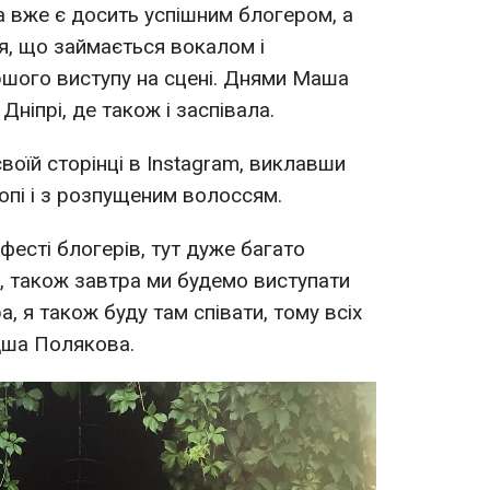
ка вже є досить успішним блогером, а
я, що займається вокалом і
ршого виступу на сцені. Днями Маша
Дніпрі, де також і заспівала.
воїй сторінці в Instagram, виклавши
опі і з розпущеним волоссям.
 фесті блогерів, тут дуже багато
ни, також завтра ми будемо виступати
а, я також буду там співати, тому всіх
дша Полякова.