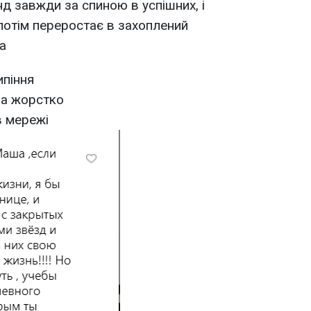
нд завжди за спиною в успішних, і
 потім переростає в захоплений
ка