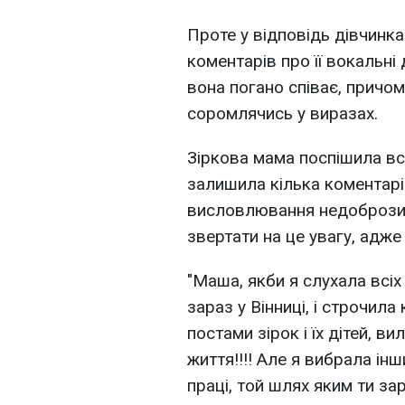
Проте у відповідь дівчинк
коментарів про її вокальні
вона погано співає, причом
соромлячись у виразах.
Зіркова мама поспішила вс
залишила кілька коментарі
висловлювання недоброзич
звертати на це увагу, адже
"Маша, якби я слухала всіх
зараз у Вінниці, і строчила
постами зірок і їх дітей, в
життя!!!! Але я вибрала ін
праці, той шлях яким ти зар