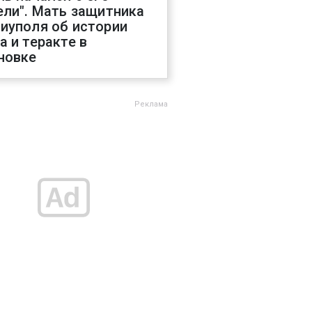
ели". Мать защитника
иуполя об истории
а и теракте в
новке