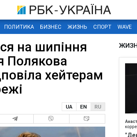
ПОЛИТИКА
БИЗНЕС
ЖИЗНЬ
СПОРТ
WAVE
йся на шипіння
ЖИЗ
ля Полякова
дповіла хейтерам
режі
UA
EN
RU
Анаст
корре
"Де