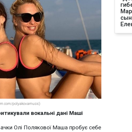
гиб
Мар
сын
Еле
am.com/polyakovamusic)
итикували вокальні дані Маші
івачки Олі Полякової Маша пробує себе