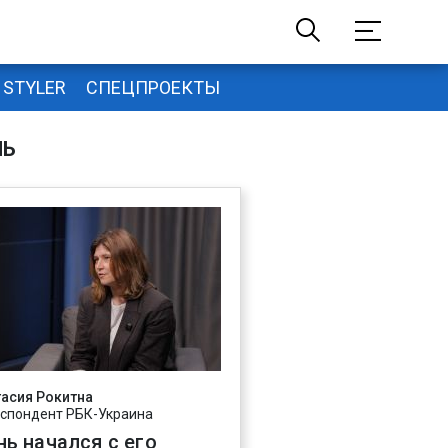
STYLER
СПЕЦПРОЕКТЫ
НЬ
асия Рокитна
спондент РБК-Украина
нь начался с его