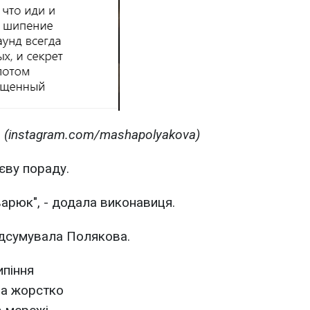
 (instagram.com/mashapolyakova)
єву пораду.
варюк", - додала виконавиця.
підсумувала Полякова.