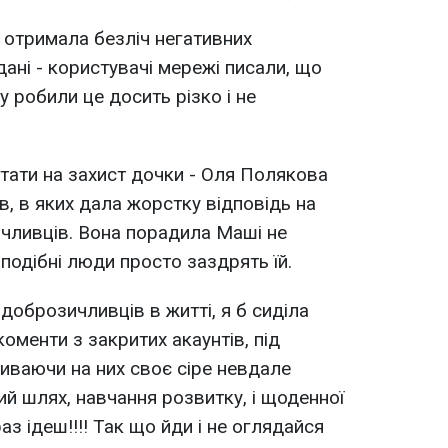
а отримала безліч негативних
 дані - користувачі мережі писали, що
у робили це досить різко і не
тати на захист дочки - Оля Полякова
в, в яких дала жорстку відповідь на
ливців. Вона порадила Маші не
 подібні люди просто заздрять їй.
 доброзичливців в житті, я б сиділа
 коменти з закритих акаунтів, під
иливаючи на них своє сіре невдале
ший шлях, навчання розвитку, і щоденної
аз ідеш!!!! Так що йди і не оглядайся