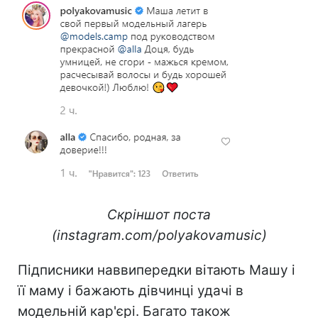
Скріншот поста
(instagram.com/polyakovamusic)
Підписники наввипередки вітають Машу і
її маму і бажають дівчинці удачі в
модельній кар'єрі. Багато також