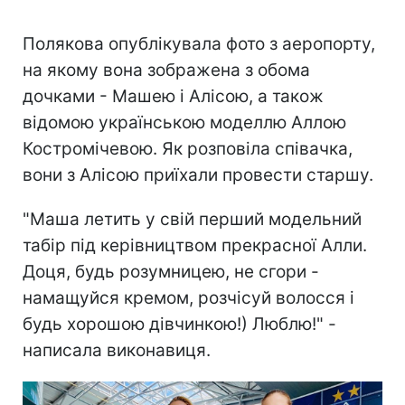
Полякова опублікувала фото з аеропорту,
на якому вона зображена з обома
дочками - Машею і Алісою, а також
відомою українською моделлю Аллою
Костромічевою. Як розповіла співачка,
вони з Алісою приїхали провести старшу.
"Маша летить у свій перший модельний
табір під керівництвом прекрасної Алли.
Доця, будь розумницею, не сгори -
намащуйся кремом, розчісуй волосся і
будь хорошою дівчинкою!) Люблю!" -
написала виконавиця.