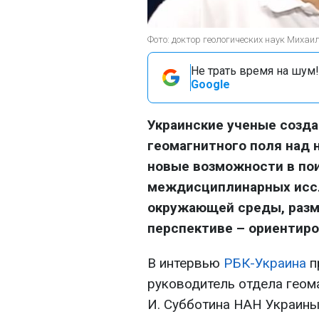
Фото: доктор геологических наук Михаи
Не трать время на шум!
Google
Украинские ученые созд
геомагнитного поля над 
новые возможности в по
междисциплинарных иссл
окружающей среды, разми
перспективе – ориентиро
В интервью
РБК-Украина
п
руководитель отдела геома
И. Субботина НАН Украин