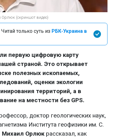
л Орлюк (скриншот видео)
 Читай только суть из
РБК-Украина в
али первую цифровую карту
нашей страной. Это открывает
иске полезных ископаемых,
едований, оценки экологии
нирования территорий, а в
вание на местности без GPS.
рофессор, доктор геологических наук,
гнетизма Института геофизики им. С.
ы
Михаил Орлюк
рассказал, как