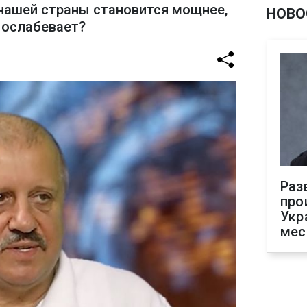
нашей страны становится мощнее,
НОВО
 ослабевает?
Раз
про
Укр
мес