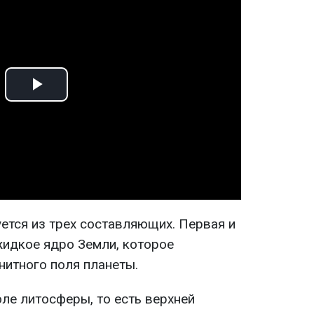
Play
Video
ется из трех составляющих. Первая и
жидкое ядро Земли, которое
нитного поля планеты.
ле литосферы, то есть верхней