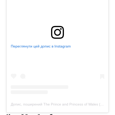
Переглянути цей допис в Instagram
Допис, поширений The Prince and Princess of Wales (@princeandprincessofwales)