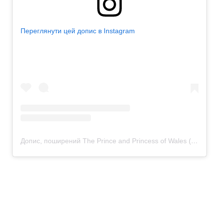
Переглянути цей допис в Instagram
Допис, поширений The Prince and Princess of Wales (@princeandprincessofwales)