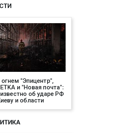
СТИ
 огнем "Эпицентр",
ETKA и "Новая почта":
 известно об ударе РФ
Киеву и области
ИТИКА