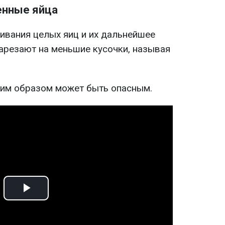
енные яйца
живания целых яиц и их дальнейшее
нарезают на меньшие кусочки, называя
ким образом может быть опасным.
Play
Video