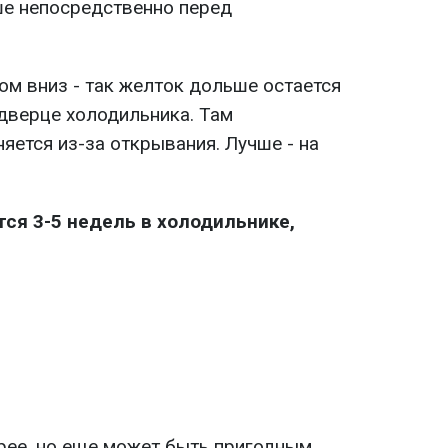
ше непосредственно перед
ом вниз - так желток дольше остается
в дверце холодильника. Там
яется из-за открывания. Лучше - на
тся 3-5 недель в холодильнике,
арее, но еще может быть пригодным