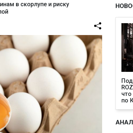
инам в скорлупе и риску
НОВО
лой
Под
ROZ
что
по 
АНАЛ