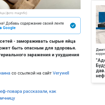
а (фото: magnific)
оке! Добавь содержание своей ленте
в Google
сетей - замораживать сырые яйца
ожет быть опасным для здоровья.
Дмит
корре
ктериального заражения и ухудшения
"Ад
Буд
дав
раина
со ссылкой на сайт
Verywell
неф
еф-повара рассказали, как
яичницу