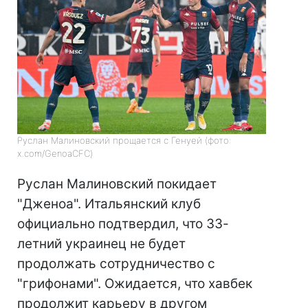
Руслан Малиновский прощается с Генуей (фото:
x.com/GenoaCFC)
Руслан Малиновский покидает
"Дженоа". Итальянский клуб
официально подтвердил, что 33-
летний украинец не будет
продолжать сотрудничество с
"грифонами". Ожидается, что хавбек
продолжит карьеру в другом