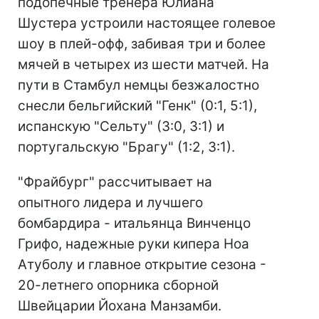
подопечные тренера Юлиана
Шустера устроили настоящее голевое
шоу в плей-офф, забивая три и более
мячей в четырех из шести матчей. На
пути в Стамбул немцы безжалостно
снесли бельгийский "Генк" (0:1, 5:1),
испанскую "Сельту" (3:0, 3:1) и
португальскую "Брагу" (1:2, 3:1).
"Фрайбург" рассчитывает на
опытного лидера и лучшего
бомбардира - итальянца Винченцо
Грифо, надежные руки кипера Ноа
Атуболу и главное открытие сезона -
20-летнего опорника сборной
Швейцарии Йохана Манзамби.