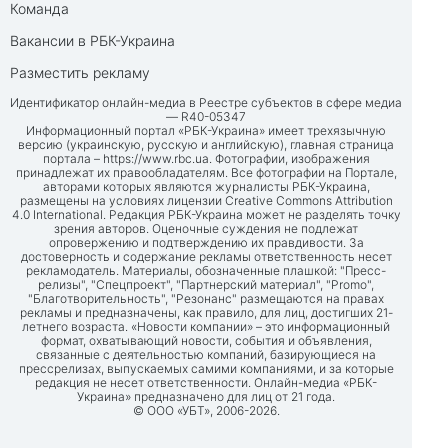
Команда
Вакансии в РБК-Украина
Разместить рекламу
Идентификатор онлайн-медиа в Реестре субъектов в сфере медиа
— R40-05347
Информационный портал «РБК-Украина» имеет трехязычную
версию (украинскую, русскую и английскую), главная страница
портала –
https://www.rbc.ua
. Фотографии, изображения
принадлежат их правообладателям. Все фотографии на Портале,
авторами которых являются журналисты РБК-Украина,
размещены на условиях лицензии Creative Commons Attribution
4.0 International. Редакция РБК-Украина может не разделять точку
зрения авторов. Оценочные суждения не подлежат
опровержению и подтверждению их правдивости. За
достоверность и содержание рекламы ответственность несет
рекламодатель. Материалы, обозначенные плашкой: "Пресс-
релизы", "Спецпроект", "Партнерский материал", "Promo",
"Благотворительность", "Резонанс" размещаются на правах
рекламы и предназначены, как правило, для лиц, достигших 21-
летнего возраста. «Новости компании» – это информационный
формат, охватывающий новости, события и объявления,
связанные с деятельностью компаний, базирующиеся на
прессрелизах, выпускаемых самими компаниями, и за которые
редакция не несет ответственности. Онлайн-медиа «РБК-
Украина» предназначено для лиц от 21 года.
© ООО «УБТ», 2006-2026.