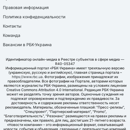
Правовая информация
Политика конфиденциальности
Контакты
Команда
Вакансии в РБК-Украина
Идентификатор онлайн-медиа в Реестре субъектов в сфере медиа —
R40-05347
Информационный портал «РБК-Украина» имеет трехязычную версию
(украинскую, русскую и английскую), главная страница портала –
https://www.rbc.ua
. Фотографии, изображения принадлежат их
правообладателям. Все фотографии на Портале, авторами которых
являются журналисты РБК-Украина, размещены на условиях лицензии
Creative Commons Attribution 4.0 International. Редакция РБК-Украина
может не разделять точку зрения авторов. Оценочные суждения не
подлежат опровержению и подтверждению их правдивости. За
достоверность и содержание рекламы ответственность несет
рекламодатель. Материалы, обозначенные плашкой: "Пресс-релизы",
"Спецпроект", "Партнерский материал", "Promo",
"Благотворительность", "Резонанс" размещаются на правах рекламы и
предназначены, как правило, для лиц, достигших 21-летнего возраста.
«Новости компании» – это информационный формат, охватывающий
новости, события и объявления, связанные с деятельностью компаний,