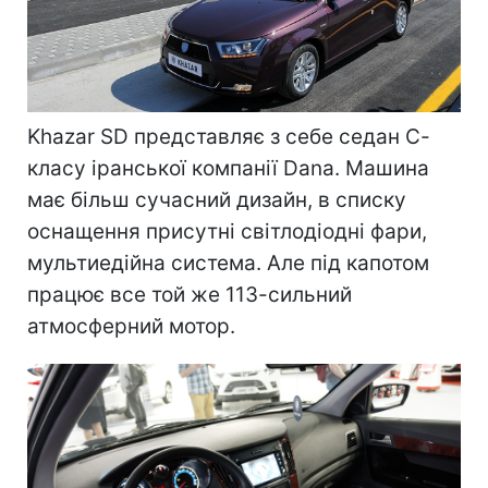
Khazar SD представляє з себе седан С-
класу іранської компанії Dana. Машина
має більш сучасний дизайн, в списку
оснащення присутні світлодіодні фари,
мультиедійна система. Але під капотом
працює все той же 113-сильний
атмосферний мотор.