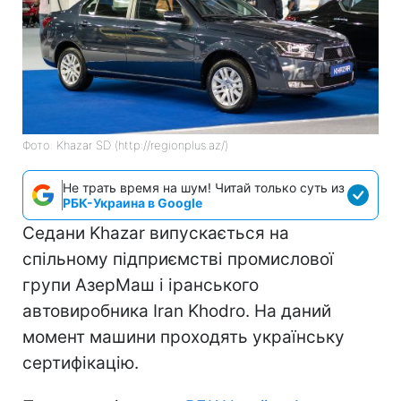
Фото: Khazar SD (http://regionplus.az/)
Не трать время на шум! Читай только суть из
РБК-Украина в Google
Седани Khazar випускається на
спільному підприємстві промислової
групи АзерМаш і іранського
автовиробника Iran Khodro. На даний
момент машини проходять українську
сертифікацію.