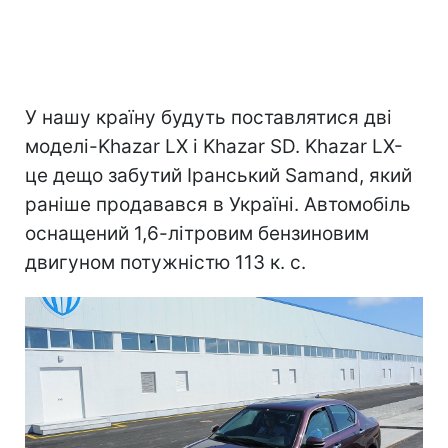
У нашу країну будуть поставлятися дві
моделі-Khazar LX і Khazar SD. Khazar LX-
це дещо забутий Іранський Samand, який
раніше продавався в Україні. Автомобіль
оснащений 1,6-літровим бензиновим
двигуном потужністю 113 к. с.