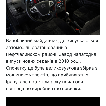
Виробничий майданчик, де випускаються
автомобілі, розташований в
Нефтчалинском районі. Завод налагодив
випуск нових седанів в 2018 році.
Спочатку це була великовузлова збірка з
машинокомплектів, що прибувають з
Ірану, але протягом року почалося
повноцінне виробництво новинки.