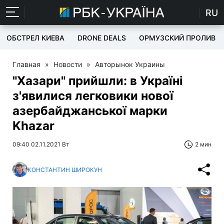
RU
ОБСТРЕЛ КИЕВА
DRONE DEALS
ОРМУЗСКИЙ ПРОЛИВ
Главная
»
Новости
»
Авторынок Украины
"Хазари" прийшли: в Україні
з'явилися легковики нової
азербайджанської марки
Khazar
09:40 02.11.2021 Вт
2 мин
КОНСТАНТИН ШИРОКУН