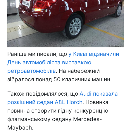
Раніше ми писали, що
у Києві відзначили
День автомобіліста виставкою
ретроавтомобілів
. На набережній
зібралося понад 50 класичних машин.
Також повідомлялося, що
Audi показала
розкішний седан A8L Horch
. Новинка
повинна створити гідну конкуренцію
флагманському седану Mercedes-
Maybach.