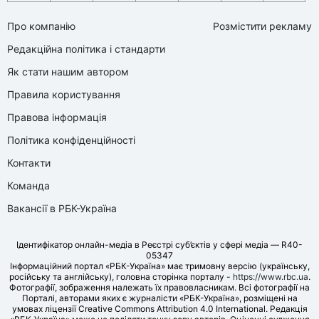
Про компанію
Розмістити рекламу
Редакційна політика і стандарти
Як стати нашим автором
Правила користування
Правова інформація
Політика конфіденційності
Контакти
Команда
Вакансії в РБК-Україна
Ідентифікатор онлайн-медіа в Реєстрі суб’єктів у сфері медіа — R40-
05347
Інформаційний портал «РБК-Україна» має тримовну версію (українську,
російську та англійську), головна сторінка порталу -
https://www.rbc.ua
.
Фотографії, зображення належать їх правовласникам. Всі фотографії на
Порталі, авторами яких є журналісти «РБК-Україна», розміщені на
умовах ліцензії Creative Commons Attribution 4.0 International. Редакція