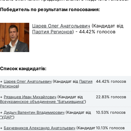
Победитель по результатам голосования:
Царев Олег Анатольевич
(Кандидат від
Партия Регионов
) -
44.42% голосов
Список кандидатів:
+
Царев Олег Анатольевич
(Кандидат від
Партия
44.42% голосов
Регионов
)
+
Рязанцев Иван Михайлович
(Кандидат від
22.83% голосов
Всеукраинское объединение "Батькивщина"
)
+
Дидыч Валентин Владимирович
(Кандидат від
10.53% голосов
"УДАР"
)
+
Бахчевников Александр Анатольевич
(Кандидат
10.13% голосов