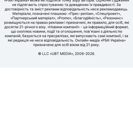
«РБК-Україна» може не поділяти точку зору авторів. Оціночні судження
не підлягають спростуванню та доведенню їх правдивості. За
достовірність та зміст реклами відповідальність несе рекламодавець.
Матеріали, позначені плашкою: «Прес-релізи», «Спецпроект»,
«Партнерський матеріал», «Promo», «Благодійність», «Резонанс»
розміщуються на правах реклами і призначені, як правило, для осіб, які
досягли 21-річного віку. «Новини компанії» - це інформаційний формат,
що охоплює новини, події та оголошення, пов'язані з діяльністю
компаній, базуються на пресрелізах, які випускають самі компанії, і за
які редакція не несе відповідальність. Онлайн-медіа «РБК-Україна»
призначене для осіб віком від 21 року.
© LLC «UBT MEDIA», 2006-2026.