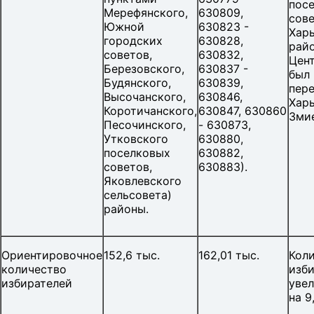
пос
Мерефянского,
630809,
сов
Южной
630823 -
Хар
городских
630828,
райо
советов,
630832,
Цент
Березовского,
630837 -
был
Будянского,
630839,
пере
Высочанского,
630846,
Харь
Коротичанского,
630847, 630860
Змие
Песочинского,
- 630873,
Утковского
630880,
поселковых
630882,
советов,
630883).
Яковлевского
сельсовета)
районы.
Ориентировочное
152,6 тыс.
162,01 тыс.
Кол
количество
изб
избирателей
уве
на 9