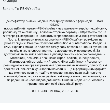
Команда
Вакансії в РБК-Україна
Ідентифікатор онлайн-медіа в Реєстрі суб’єктів у сфері медіа — R40-
05347
Інформаційний портал «РБК-Україна» має тримовну версію (українську,
російську та англійську), головна сторінка порталу -
https://www.rbc.ua
.
Фотографії, зображення належать їх правовласникам. Всі фотографії на
Порталі, авторами яких є журналісти «РБК-Україна», розміщені на
умовах ліцензії Creative Commons Attribution 4.0 International. Редакція
«РБК-Україна» може не поділяти точку зору авторів. Оціночні судження
не підлягають спростуванню та доведенню їх правдивості. За
достовірність та зміст реклами відповідальність несе рекламодавець.
Матеріали, позначені плашкою: «Прес-релізи», «Спецпроект»,
«Партнерський матеріал», «Promo», «Благодійність», «Резонанс»
розміщуються на правах реклами і призначені, як правило, для осіб, які
досягли 21-річного віку. «Новини компанії» - це інформаційний формат,
що охоплює новини, події та оголошення, пов'язані з діяльністю
компаній, базуються на пресрелізах, які випускають самі компанії, і за
які редакція не несе відповідальність. Онлайн-медіа «РБК-Україна»
призначене для осіб віком від 21 року.
© LLC «UBT MEDIA», 2006-2026.