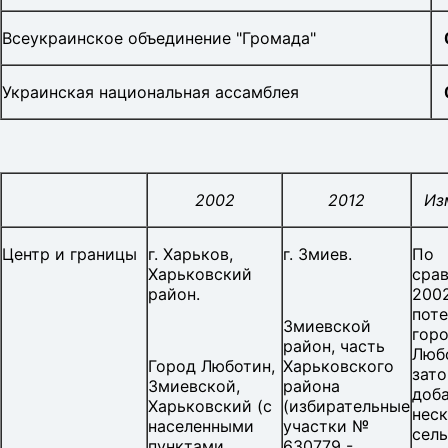
Всеукраинское объединение "Громада"
Украинская национальная ассамблея
2002
2012
Из
Центр и границы
г. Харьков,
г. Змиев.
По
Харьковский
сра
район.
2002
пот
Змиевской
гор
район, часть
Люб
Город Люботин,
Харьковского
зато
Змиевской,
района
доб
Харьковский (с
(избирательные
нес
населенными
участки №
сель
пунктами
630779 -