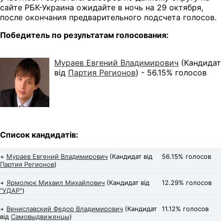
сайте РБК-Украина ожидайте в ночь на 29 октября,
после окончания предварительного подсчета голосов.
Победитель по результатам голосования:
Мураев Евгений Владимирович
(Кандидат
від
Партия Регионов
) -
56.15% голосов
Список кандидатів:
+
Мураев Евгений Владимирович
(Кандидат від
56.15% голосов
Партия Регионов
)
+
Ярмолюк Михаил Михайлович
(Кандидат від
12.29% голосов
"УДАР"
)
+
Вениславский Федор Владимирович
(Кандидат
11.12% голосов
від
Самовыдвиженцы
)