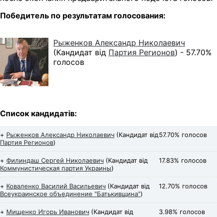
Победитель по результатам голосования:
Рыженков Александр Николаевич
(Кандидат від
Партия Регионов
) -
57.70%
голосов
Список кандидатів:
+
Рыженков Александр Николаевич
(Кандидат від
57.70% голосов
Партия Регионов
)
+
Филиндаш Сергей Николаевич
(Кандидат від
17.83% голосов
Коммунистическая партия Украины
)
+
Коваленко Василий Васильевич
(Кандидат від
12.70% голосов
Всеукраинское объединение "Батькивщина"
)
+
Мищенко Игорь Иванович
(Кандидат від
3.98% голосов