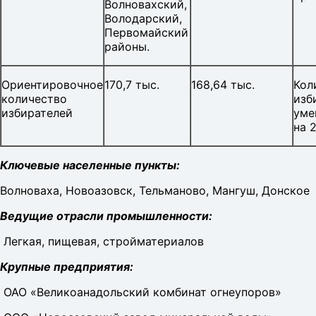
Волновахский,
Володарский,
Первомайский
районы.
Ориентировочное
170,7 тыс.
168,64 тыс.
Кол
количество
изб
избирателей
уме
на 2
Ключевые населенные пункты:
Волноваха, Новоазовск, Тельманово, Мангуш, Донское
Ведущие отрасли промышленности:
Легкая, пищевая, стройматериалов
Крупные предприятия:
ОАО «Великоанадольский комбинат огнеупоров»