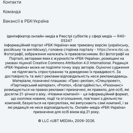
Контакти
Команда
Вакансії в РБК-Україна
Ідентифікатор онлайн-медіа в Реєстрі суб’єктів у сфері медіа — R40-
05347
Інформаційний портал «РБК-Україна» має тримовну версію (українську,
російську та англійську), головна сторінка порталу -
https://www.rbc.ua
.
Фотографії, зображення належать їх правовласникам. Всі фотографії на
Порталі, авторами яких є журналісти «РБК-Україна», розміщені на
умовах ліцензії Creative Commons Attribution 4.0 International. Редакція
«РБК-Україна» може не поділяти точку зору авторів. Оціночні судження
не підлягають спростуванню та доведенню їх правдивості. За
достовірність та зміст реклами відповідальність несе рекламодавець.
Матеріали, позначені плашкою: «Прес-релізи», «Спецпроект»,
«Партнерський матеріал», «Promo», «Благодійність», «Резонанс»
розміщуються на правах реклами і призначені, як правило, для осіб, які
досягли 21-річного віку. «Новини компанії» - це інформаційний формат,
що охоплює новини, події та оголошення, пов'язані з діяльністю
компаній, базуються на пресрелізах, які випускають самі компанії, і за
які редакція не несе відповідальність. Онлайн-медіа «РБК-Україна»
призначене для осіб віком від 21 року.
© LLC «UBT MEDIA», 2006-2026.