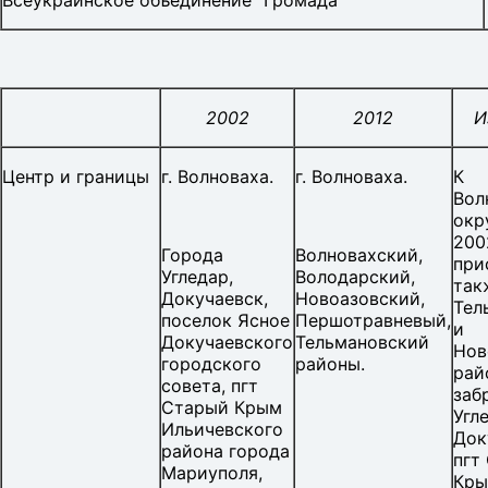
Всеукраинское объединение "Громада"
2002
2012
И
Центр и границы
г. Волноваха.
г. Волноваха.
К
Вол
окр
200
Города
Волновахский,
при
Угледар,
Володарский,
так
Докучаевск,
Новоазовский,
Тел
поселок Ясное
Першотравневый,
и
Докучаевского
Тельмановский
Нов
городского
районы.
рай
совета, пгт
заб
Старый Крым
Угл
Ильичевского
Док
района города
пгт
Мариуполя,
Кры