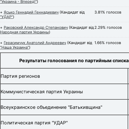
"Украина - Вперед!"
)
+
Ясько Геннадий Геннадиевич
(Кандидат від
3.81% голосов
"УДАР"
)
+
Раковский Александр Степанович
(Кандидат від
2.29% голосов
Народная партия Украины
)
+
Герасимчук Анатолий Андреевич
(Кандидат від
1.66% голосов
"Наша Украина"
)
Результаты голосования по партийным списк
Партия регионов
Коммунистическая партия Украины
Всеукраинское объединение "Батькивщина"
Политическая партия "УДАР"