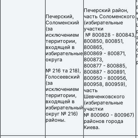
Печерский
район,
Печерский,
часть Соломенского
Соломенский
(избирательные
(за
участки
исключением
№ 800828 - 800843,
территории,
800850, 800851,
входящей в
800865,
избирательные
800869 - 800871,
округа
800873,
800877 - 800885,
№ 216 та 218),
800887 - 800891,
Голосеевский
800950 - 800956,
(за
800958, 800959),
исключением
часть
территории,
Шевченковского
входящей в
(избирательные
избирательный
участки
округ № 216)
№ 800960 - 800967)
районы.
районов города
Киева.