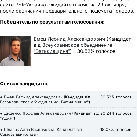
сайте РБК-Украина ожидайте в ночь на 29 октября,
после окончания предварительного подсчета голосов.
Победитель по результатам голосования:
Емец Леонид Александрович
(Кандидат
від
Всеукраинское объединение
"Батькивщина"
) -
30.52% голосов
Список кандидатів:
+
Емец Леонид Александрович
(Кандидат від
30.52% голосов
Всеукраинское объединение "Батькивщина"
)
+
Диденко Ярослав Александрович
(Кандидат від
20.24% голосов
"УДАР"
)
+
Шлапак Алла Васильевна
(Кандидат від
18.03% голосов
Самовыдвиженцы
)