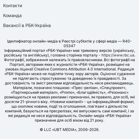
Контакти
Команда
Вакансії в РБК-Україна
Ідентифікатор онлайн-медіа в Реєстрі суб’єктів у сфері медіа — R40-
05347
Інформаційний портал «РБК-Україна» має тримовну версію (українську,
російську та англійську), головна сторінка порталу -
https://www.rbc.ua
.
Фотографії, зображення належать їх правовласникам. Всі фотографії на
Порталі, авторами яких є журналісти «РБК-Україна», розміщені на
умовах ліцензії Creative Commons Attribution 4.0 International. Редакція
«РБК-Україна» може не поділяти точку зору авторів. Оціночні судження
не підлягають спростуванню та доведенню їх правдивості. За
достовірність та зміст реклами відповідальність несе рекламодавець.
Матеріали, позначені плашкою: «Прес-релізи», «Спецпроект»,
«Партнерський матеріал», «Promo», «Благодійність», «Резонанс»
розміщуються на правах реклами і призначені, як правило, для осіб, які
досягли 21-річного віку. «Новини компанії» - це інформаційний формат,
що охоплює новини, події та оголошення, пов'язані з діяльністю
компаній, базуються на пресрелізах, які випускають самі компанії, і за
які редакція не несе відповідальність. Онлайн-медіа «РБК-Україна»
призначене для осіб віком від 21 року.
© LLC «UBT MEDIA», 2006-2026.