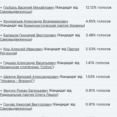
+
Горбаль Василий Михайлович
(Кандидат від
12.12% голосов
Самовыдвиженцы
)
+
Кондратьев Александр Владимирович
4.65% голосов
(Кандидат від
Коммунистическая партия Украины
)
+
Балашов Геннадий Викторович
(Кандидат від
3.48% голосов
Самовыдвиженцы
)
+
Кущ Алексей Иванович
(Кандидат від
Партия
2.53% голосов
Регионов
)
+
Гудыма Александр Васильевич
(Кандидат від
1.41% голосов
Украинская платформа "Собор"
)
+
Шевчук Валерий Александрович
(Кандидат від
1.03% голосов
"Украина - Вперед!"
)
+
Федчук Роман Евгеньевич
(Кандидат від
0.91% голосов
Радикальная партия Олега Ляшко
)
+
Гончар Николай Викторович
(Кандидат від
0.91% голосов
Самовыдвиженцы
)