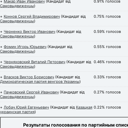
+
Макар Иван Иванович
(Кандидат від
0.91% голосов
Самовыдвиженцы
)
+
Коннов Сергей Владимирович
(Кандидат від
0.75% голосов
Самовыдвиженцы
)
+
Черненко Виктор Иванович
(Кандидат від
0.59% голосов
Самовыдвиженцы
)
+
Фомин Игорь Юрьевич
(Кандидат від
0.55% голосов
Самовыдвиженцы
)
+
Черняховский Виталий Петрович
(Кандидат від
0.46% голосов
Самовыдвиженцы
)
+
Власков Виктор Борисович
(Кандидат від
0.33% голосов
Демократическая партия венгров Украины
)
+
Пачковский Сергей Иванович
(Кандидат від
0.27% голосов
Самовыдвиженцы
)
+
Лобач Юрий Евгеньевич
(Кандидат від
Казацкая
0.22% голосов
украинская партия
)
Результаты голосования по партийным спис