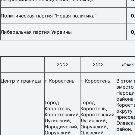
Политическая партия "Новая политика"
0
Либеральная партия Украины
0
2002
2012
Изме
Центр и границы
г. Коростень.
г. Коростень.
В этом 
вместо
Народи
района
Город
Город
Корост
Коростень,
Коростень,
округу
Коростенский,
Коростенский,
присое
Лугинский,
Лугинский,
Олевск
Народичский,
Овручский,
район.
Овручский
Олевский