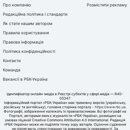
Про компанію
Розмістити рекламу
Редакційна політика і стандарти
Як стати нашим автором
Правила користування
Правова інформація
Політика конфіденційності
Контакти
Команда
Вакансії в РБК-Україна
Ідентифікатор онлайн-медіа в Реєстрі суб’єктів у сфері медіа — R40-
05347
Інформаційний портал «РБК-Україна» має тримовну версію (українську,
російську та англійську), головна сторінка порталу -
https://www.rbc.ua
.
Фотографії, зображення належать їх правовласникам. Всі фотографії на
Порталі, авторами яких є журналісти «РБК-Україна», розміщені на
умовах ліцензії Creative Commons Attribution 4.0 International. Редакція
«РБК-Україна» може не поділяти точку зору авторів. Оціночні судження
не підлягають спростуванню та доведенню їх правдивості. За