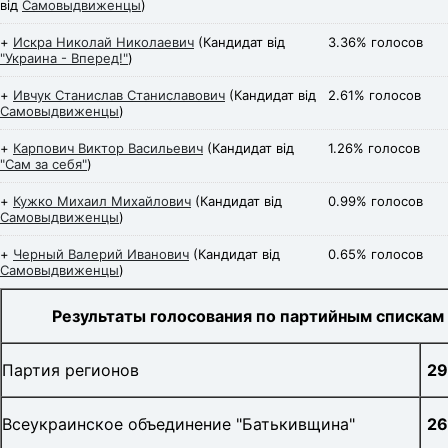
від
Самовыдвиженцы
)
+
Искра Николай Николаевич
(Кандидат від
3.36% голосов
"Украина - Вперед!"
)
+
Ивчук Станислав Станиславович
(Кандидат від
2.61% голосов
Самовыдвиженцы
)
+
Карпович Виктор Васильевич
(Кандидат від
1.26% голосов
"Сам за себя"
)
+
Кужко Михаил Михайлович
(Кандидат від
0.99% голосов
Самовыдвиженцы
)
+
Черный Валерий Иванович
(Кандидат від
0.65% голосов
Самовыдвиженцы
)
Результаты голосования по партийным спискам
Партия регионов
29
Всеукраинское объединение "Батькивщина"
26