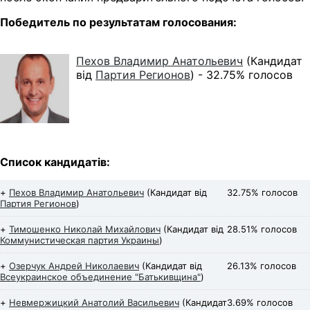
Победитель по результатам голосования:
Пехов Владимир Анатольевич
(Кандидат
від
Партия Регионов
) -
32.75% голосов
Список кандидатів:
+
Пехов Владимир Анатольевич
(Кандидат від
32.75% голосов
Партия Регионов
)
+
Тимошенко Николай Михайлович
(Кандидат від
28.51% голосов
Коммунистическая партия Украины
)
+
Озерчук Андрей Николаевич
(Кандидат від
26.13% голосов
Всеукраинское объединение "Батькивщина"
)
+
Невмержицкий Анатолий Васильевич
(Кандидат
3.69% голосов