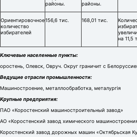
районы.
районы.
Ориентировочное
156,6 тис.
168,01 тис.
Количе
количество
избира
избирателей
увелич
на 11,5 
Ключевые населенные пункты:
оростень, Олевск, Овруч. Округ граничит с Белоруссие
Ведущие отрасли промышленности:
Машиностроение, металлообработка, металургія
Крупные предприятия:
ПАО «Коростенский машиностроительный завод»
АО «Коростенский завод химического машиностроени
Коростенский завод дорожных машин «Октябрьская К