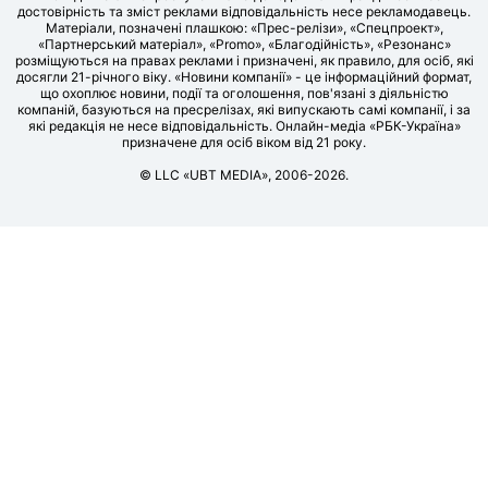
достовірність та зміст реклами відповідальність несе рекламодавець.
Матеріали, позначені плашкою: «Прес-релізи», «Спецпроект»,
«Партнерський матеріал», «Promo», «Благодійність», «Резонанс»
розміщуються на правах реклами і призначені, як правило, для осіб, які
досягли 21-річного віку. «Новини компанії» - це інформаційний формат,
що охоплює новини, події та оголошення, пов'язані з діяльністю
компаній, базуються на пресрелізах, які випускають самі компанії, і за
які редакція не несе відповідальність. Онлайн-медіа «РБК-Україна»
призначене для осіб віком від 21 року.
© LLC «UBT MEDIA», 2006-2026.