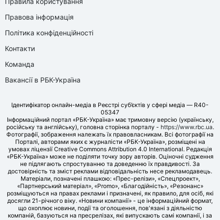
Правила користування
Правова інформація
Політика конфіденційності
Контакти
Команда
Вакансії в РБК-Україна
Ідентифікатор онлайн-медіа в Реєстрі суб’єктів у сфері медіа — R40-
05347
Інформаційний портал «РБК-Україна» має тримовну версію (українську,
російську та англійську), головна сторінка порталу -
https://www.rbc.ua
.
Фотографії, зображення належать їх правовласникам. Всі фотографії на
Порталі, авторами яких є журналісти «РБК-Україна», розміщені на
умовах ліцензії Creative Commons Attribution 4.0 International. Редакція
«РБК-Україна» може не поділяти точку зору авторів. Оціночні судження
не підлягають спростуванню та доведенню їх правдивості. За
достовірність та зміст реклами відповідальність несе рекламодавець.
Матеріали, позначені плашкою: «Прес-релізи», «Спецпроект»,
«Партнерський матеріал», «Promo», «Благодійність», «Резонанс»
розміщуються на правах реклами і призначені, як правило, для осіб, які
досягли 21-річного віку. «Новини компанії» - це інформаційний формат,
що охоплює новини, події та оголошення, пов'язані з діяльністю
компаній, базуються на пресрелізах, які випускають самі компанії, і за