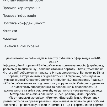
Як стати нашим автором
Правила користування
Правова інформація
Політика конфіденційності
Контакти
Команда
Вакансії в РБК-Україна
Ідентифікатор онлайн-медіа в Реєстрі суб’єктів у сфері медіа — R40-
05347
Інформаційний портал «РБК-Україна» має тримовну версію (українську,
російську та англійську), головна сторінка порталу -
https://www.rbc.ua
.
Фотографії, зображення належать їх правовласникам. Всі фотографії на
Порталі, авторами яких є журналісти «РБК-Україна», розміщені на
умовах ліцензії Creative Commons Attribution 4.0 International. Редакція
«РБК-Україна» може не поділяти точку зору авторів. Оціночні судження
не підлягають спростуванню та доведенню їх правдивості. За
достовірність та зміст реклами відповідальність несе рекламодавець.
Матеріали, позначені плашкою: «Прес-релізи», «Спецпроект»,
«Партнерський матеріал», «Promo», «Благодійність», «Резонанс»
розміщуються на правах реклами і призначені, як правило, для осіб, які
досягли 21-річного віку. «Новини компанії» - це інформаційний формат,